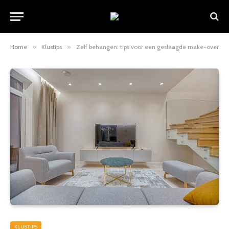
Home
»
Klustips
»
Zelf behangen: tips voor een geslaagde make-over
KLUSTIPS