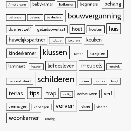
behang
babykamer
beginners
Amsterdam
badkamer
bouwvergunning
behangen
bekend
bekleden
huis
hout
doe het zelf
geluidsoverlast
houten
huwelijkspartner
keuken
isolatie
isoleren
klussen
kinderkamer
kozijnen
kosten
meubels
liefdesleven
laminaat
leggen
muziek
schilderen
persoonlijkheid
sfeer
succes
tapijt
tips
terras
trap
verf
verbouwen
veilig
verven
vermogen
vloer
vervangen
vloeren
woonkamer
zondag