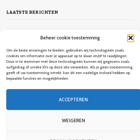
LAATSTE BERICHTEN
Zelf laminaat leggen
Beheer cookie toestemming
4 november 2023
10.132
Views
Om de beste ervaringen te bieden, gebruiken wij technologieën zoals
cookies om informatie over je apparaat op te slaan en/of te raadplegen.
Door in te stemmen met deze technologieën kunnen wij gegevens zoals
Keuken verbouwen op een budget
surfgedrag of unieke ID's op deze site verwerken. Als je geen toestemming
geeft of uw toestemming intrekt, kan dit een nadelige invloed hebben op
9 december 2023
9.706
Views
bepaalde functies en mogelijkheden.
Een gids voor meubels verven
ACCEPTEREN
8 december 2023
3.746
Views
WEIGEREN