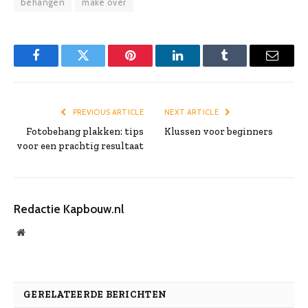
behangen
make over
Facebook
Twitter
Pinterest
LinkedIn
Tumblr
Email
PREVIOUS ARTICLE
NEXT ARTICLE
Fotobehang plakken: tips
Klussen voor beginners
voor een prachtig resultaat
Redactie Kapbouw.nl
Website
GERELATEERDE BERICHTEN