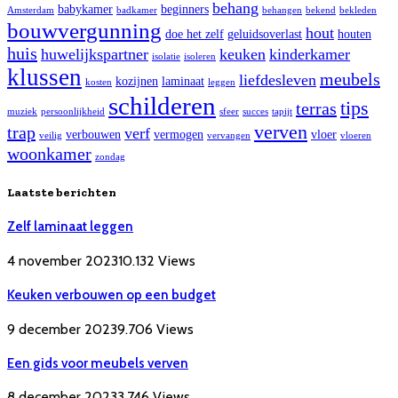
behang
babykamer
beginners
Amsterdam
badkamer
behangen
bekend
bekleden
bouwvergunning
hout
doe het zelf
geluidsoverlast
houten
huis
huwelijkspartner
keuken
kinderkamer
isolatie
isoleren
klussen
meubels
liefdesleven
kozijnen
laminaat
kosten
leggen
schilderen
tips
terras
muziek
persoonlijkheid
sfeer
succes
tapijt
verven
trap
verf
verbouwen
vermogen
vloer
veilig
vervangen
vloeren
woonkamer
zondag
Laatste berichten
Zelf laminaat leggen
4 november 2023
10.132
Views
Keuken verbouwen op een budget
9 december 2023
9.706
Views
Een gids voor meubels verven
8 december 2023
3.746
Views