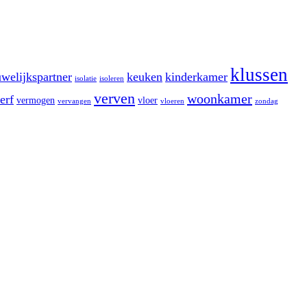
klussen
welijkspartner
keuken
kinderkamer
isolatie
isoleren
verven
woonkamer
erf
vermogen
vloer
vervangen
vloeren
zondag