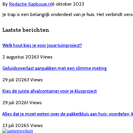
By
Redactie Kapbouw.nl
6 oktober 2023
Je trap is een belangrijk onderdeel van je huis. Het verbindt ve
Laatste berichten
Welk hout kies je voor jouw tuinproject?
2 augustus 2026
3
Views
Geluidsoverlast aanpakken met een slimme meting
29 juli 2026
3
Views
Kies de juiste afvalcontainer voor je klusproject
29 juli 2026
1
Views
Alles dat je moet weten over de pakketkluis aan huis: voordelen,
23 juli 2026
5
Views