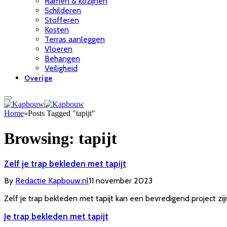
Ramen & kozijnen
Schilderen
Stofferen
Kosten
Terras aanleggen
Vloeren
Behangen
Veiligheid
Overige
Home
»
Posts Tagged "tapijt"
Browsing:
tapijt
Zelf je trap bekleden met tapijt
By
Redactie Kapbouw.nl
11 november 2023
Zelf je trap bekleden met tapijt kan een bevredigend project zij
Je trap bekleden met tapijt