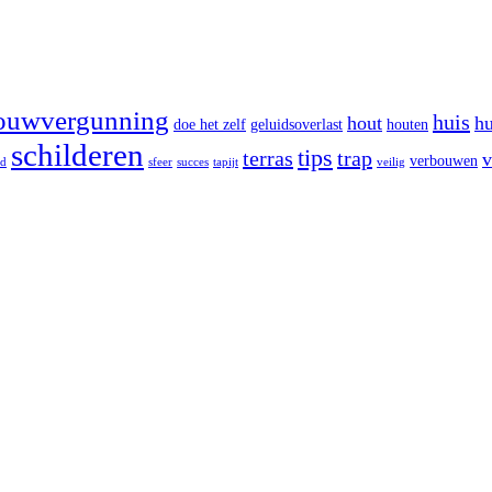
ouwvergunning
huis
hout
hu
doe het zelf
geluidsoverlast
houten
schilderen
tips
terras
trap
v
verbouwen
id
sfeer
succes
tapijt
veilig