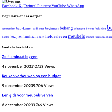
Facebook
X (Twitter)
Pinterest
YouTube
WhatsApp
Populaire onderwerpen
b
behang
babykamer
beginners
Amsterdam
badkamer
behangen
bekend
bekleden
meubels
liefdesleven
kozijnen
laminaat
kosten
leggen
muziek
persoonlijkhe
Laatste berichten
Zelf laminaat leggen
4 november 2023
10.132
Views
Keuken verbouwen op een budget
9 december 2023
9.706
Views
Een gids voor meubels verven
8 december 2023
3.746
Views