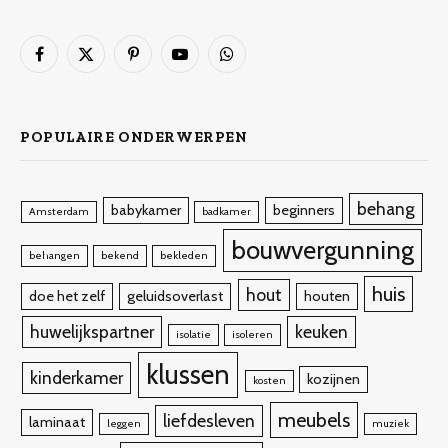
Facebook
X
Pinterest
YouTube
WhatsApp
(Twitter)
POPULAIRE ONDERWERPEN
behang
babykamer
beginners
Amsterdam
badkamer
bouwvergunning
behangen
bekend
bekleden
huis
hout
doe het zelf
geluidsoverlast
houten
huwelijkspartner
keuken
isolatie
isoleren
klussen
kinderkamer
kozijnen
kosten
meubels
liefdesleven
laminaat
leggen
muziek