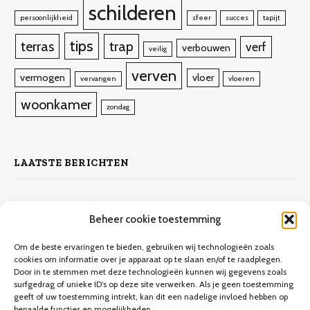
schilderen
persoonlijkheid
sfeer
succes
tapijt
tips
terras
trap
verf
verbouwen
veilig
verven
vermogen
vloer
vervangen
vloeren
woonkamer
zondag
LAATSTE BERICHTEN
Zelf laminaat leggen
Beheer cookie toestemming
4 november 2023
10.132
Views
Om de beste ervaringen te bieden, gebruiken wij technologieën zoals
cookies om informatie over je apparaat op te slaan en/of te raadplegen.
Door in te stemmen met deze technologieën kunnen wij gegevens zoals
Keuken verbouwen op een budget
surfgedrag of unieke ID's op deze site verwerken. Als je geen toestemming
geeft of uw toestemming intrekt, kan dit een nadelige invloed hebben op
9 december 2023
9.706
Views
bepaalde functies en mogelijkheden.