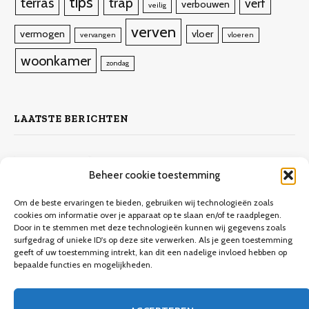
tips
terras
trap
verf
verbouwen
veilig
verven
vermogen
vloer
vervangen
vloeren
woonkamer
zondag
LAATSTE BERICHTEN
Zelf laminaat leggen
Beheer cookie toestemming
4 november 2023
10.132
Views
Om de beste ervaringen te bieden, gebruiken wij technologieën zoals
cookies om informatie over je apparaat op te slaan en/of te raadplegen.
Door in te stemmen met deze technologieën kunnen wij gegevens zoals
Keuken verbouwen op een budget
surfgedrag of unieke ID's op deze site verwerken. Als je geen toestemming
geeft of uw toestemming intrekt, kan dit een nadelige invloed hebben op
9 december 2023
9.706
Views
bepaalde functies en mogelijkheden.