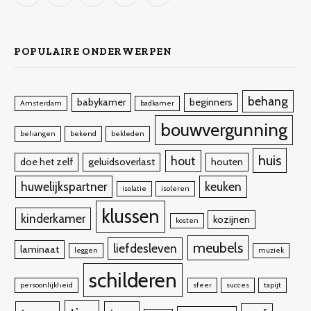
(Twitter)
POPULAIRE ONDERWERPEN
behang
babykamer
beginners
Amsterdam
badkamer
bouwvergunning
behangen
bekend
bekleden
huis
hout
doe het zelf
geluidsoverlast
houten
huwelijkspartner
keuken
isolatie
isoleren
klussen
kinderkamer
kozijnen
kosten
meubels
liefdesleven
laminaat
leggen
muziek
schilderen
persoonlijkheid
sfeer
succes
tapijt