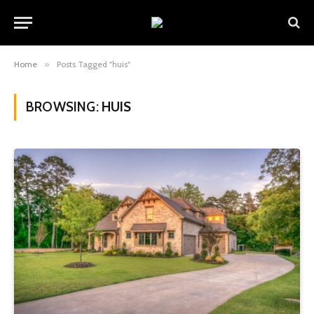
Home
»
Posts Tagged "huis"
BROWSING:
HUIS