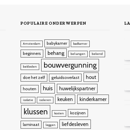
POPULAIRE ONDERWERPEN
LA
babykamer
Amsterdam
badkamer
behang
beginners
behangen
bekend
bouwvergunning
bekleden
hout
doe het zelf
geluidsoverlast
huis
huwelijkspartner
houten
keuken
kinderkamer
isolatie
isoleren
klussen
kozijnen
kosten
liefdesleven
laminaat
leggen