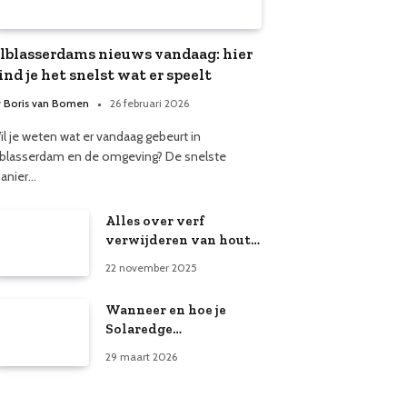
lblasserdams nieuws vandaag: hier
ind je het snelst wat er speelt
y
Boris van Bomen
26 februari 2026
il je weten wat er vandaag gebeurt in
lblasserdam en de omgeving? De snelste
anier…
Alles over verf
verwijderen van hout:
eenvoudige en slimme
22 november 2025
manieren
Wanneer en hoe je
Solaredge
zonnepanelen uitzet
29 maart 2026