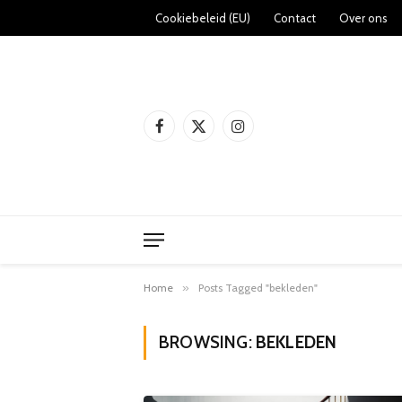
Cookiebeleid (EU)
Contact
Over ons
Facebook
X
Instagram
(Twitter)
Home
»
Posts Tagged "bekleden"
BROWSING:
BEKLEDEN