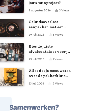
jouw tuinproject?
2 augustus 2026
3
Views
Geluidsoverlast
aanpakken met een
slimme meting
29 juli 2026
3
Views
Kies de juiste
afvalcontainer voor je
klusproject
29 juli 2026
1
Views
Alles dat je moet weten
over de pakketkluis
aan huis: voordelen,
23 juli 2026
5
Views
kooptips en belang