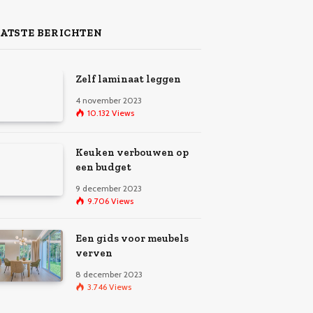
ATSTE BERICHTEN
Zelf laminaat leggen
4 november 2023
10.132
Views
Keuken verbouwen op
een budget
9 december 2023
9.706
Views
Een gids voor meubels
verven
8 december 2023
3.746
Views