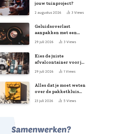
jouw tuinproject?
2 augustus 2026
3
Views
Geluidsoverlast
aanpakken met een
slimme meting
29 juli 2026
3
Views
Kies de juiste
afvalcontainer voor je
klusproject
29 juli 2026
1
Views
Alles dat je moet weten
over de pakketkluis
aan huis: voordelen,
23 juli 2026
5
Views
kooptips en belang