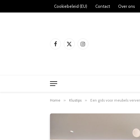
Cookiebeleid (EU)
Contact
Over ons
Facebook
X
Instagram
(Twitter)
Home
»
Klustips
»
Een gids voor meubels verve