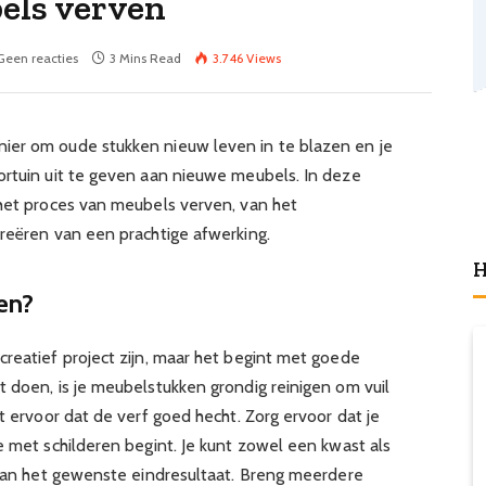
els verven
Geen reacties
3 Mins Read
3.746
Views
ier om oude stukken nieuw leven in te blazen en je
ortuin uit te geven aan nieuwe meubels. In deze
 het proces van meubels verven, van het
creëren van een prachtige afwerking.
H
en?
creatief project zijn, maar het begint met goede
 doen, is je meubelstukken grondig reinigen om vuil
t ervoor dat de verf goed hecht. Zorg ervoor dat je
e met schilderen begint. Je kunt zowel een kwast als
k van het gewenste eindresultaat. Breng meerdere