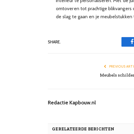
interieur te personaliseren. Met de j
omtoveren tot prachtige blikvangers di
de slag te gaan en je meubelstukken t
SHARE.
PREVIOUS ART
Meubels schilde
Redactie Kapbouw.nl
GERELATEERDE BERICHTEN