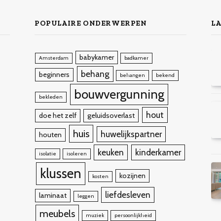
POPULAIRE ONDERWERPEN
LA
babykamer
Amsterdam
badkamer
behang
beginners
behangen
bekend
bouwvergunning
bekleden
hout
doe het zelf
geluidsoverlast
huis
huwelijkspartner
houten
keuken
kinderkamer
isolatie
isoleren
klussen
kozijnen
kosten
liefdesleven
laminaat
leggen
meubels
muziek
persoonlijkheid