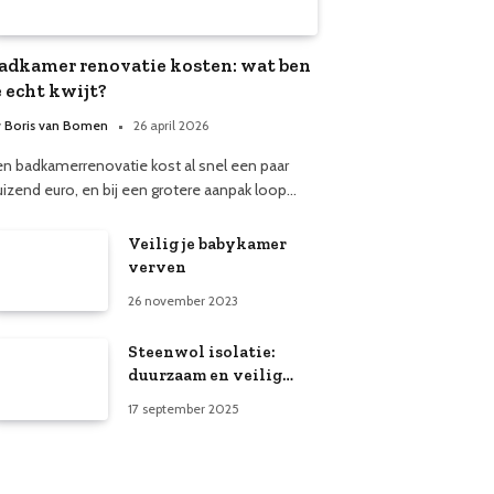
adkamer renovatie kosten: wat ben
e echt kwijt?
y
Boris van Bomen
26 april 2026
en badkamerrenovatie kost al snel een paar
uizend euro, en bij een grotere aanpak loop…
Veilig je babykamer
verven
26 november 2023
Steenwol isolatie:
duurzaam en veilig
voor elk huis
17 september 2025