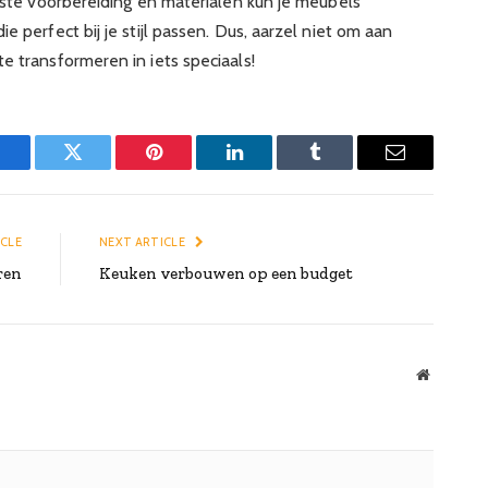
uiste voorbereiding en materialen kun je meubels
e perfect bij je stijl passen. Dus, aarzel niet om aan
e transformeren in iets speciaals!
Facebook
Twitter
Pinterest
LinkedIn
Tumblr
Email
ICLE
NEXT ARTICLE
ren
Keuken verbouwen op een budget
Website