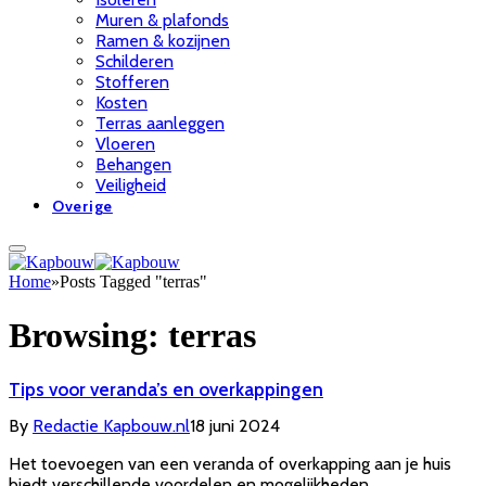
Muren & plafonds
Ramen & kozijnen
Schilderen
Stofferen
Kosten
Terras aanleggen
Vloeren
Behangen
Veiligheid
Overige
Home
»
Posts Tagged "terras"
Browsing:
terras
Tips voor veranda’s en overkappingen
By
Redactie Kapbouw.nl
18 juni 2024
Het toevoegen van een veranda of overkapping aan je huis
biedt verschillende voordelen en mogelijkheden…