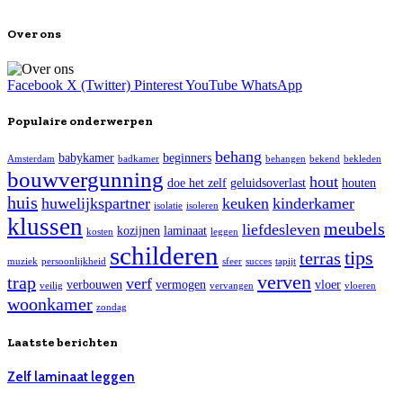
Over ons
Facebook
X (Twitter)
Pinterest
YouTube
WhatsApp
Populaire onderwerpen
behang
babykamer
beginners
Amsterdam
badkamer
behangen
bekend
bekleden
bouwvergunning
hout
doe het zelf
geluidsoverlast
houten
huis
huwelijkspartner
keuken
kinderkamer
isolatie
isoleren
klussen
meubels
liefdesleven
kozijnen
laminaat
kosten
leggen
schilderen
tips
terras
muziek
persoonlijkheid
sfeer
succes
tapijt
verven
trap
verf
verbouwen
vermogen
vloer
veilig
vervangen
vloeren
woonkamer
zondag
Laatste berichten
Zelf laminaat leggen