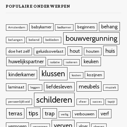
POPULAIRE ONDERWERPEN
behang
babykamer
beginners
Amsterdam
badkamer
bouwvergunning
behangen
bekend
bekleden
huis
hout
doe het zelf
geluidsoverlast
houten
huwelijkspartner
keuken
isolatie
isoleren
klussen
kinderkamer
kozijnen
kosten
meubels
liefdesleven
laminaat
leggen
muziek
schilderen
persoonlijkheid
sfeer
succes
tapijt
tips
terras
trap
verf
verbouwen
veilig
verven
vermogen
vloer
vervangen
vloeren