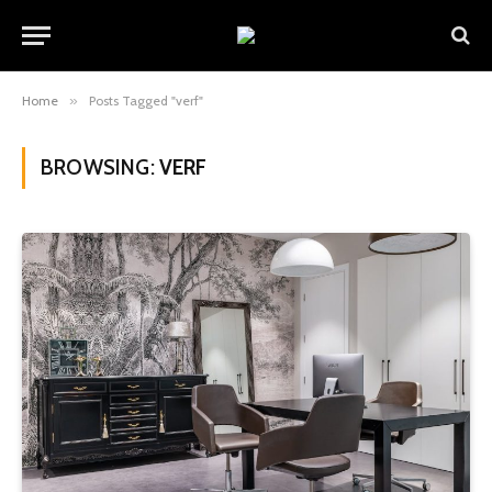
Home
»
Posts Tagged "verf"
BROWSING:
VERF