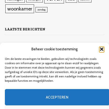
woonkamer
zondag
LAATSTE BERICHTEN
Zelf laminaat leggen
Beheer cookie toestemming
4 november 2023
10.132
Views
Om de beste ervaringen te bieden, gebruiken wij technologieën zoals
cookies om informatie over je apparaat op te slaan en/of te raadplegen.
Door in te stemmen met deze technologieën kunnen wij gegevens zoals
Keuken verbouwen op een budget
surfgedrag of unieke ID's op deze site verwerken. Als je geen toestemming
geeft of uw toestemming intrekt, kan dit een nadelige invloed hebben op
9 december 2023
9.706
Views
bepaalde functies en mogelijkheden.
Een gids voor meubels verven
ACCEPTEREN
8 december 2023
3.746
Views