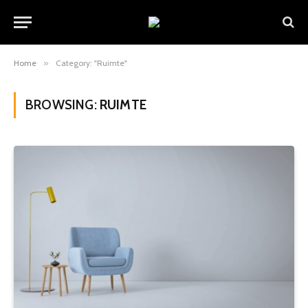
Home
»
Category: "Ruimte"
BROWSING:
RUIMTE