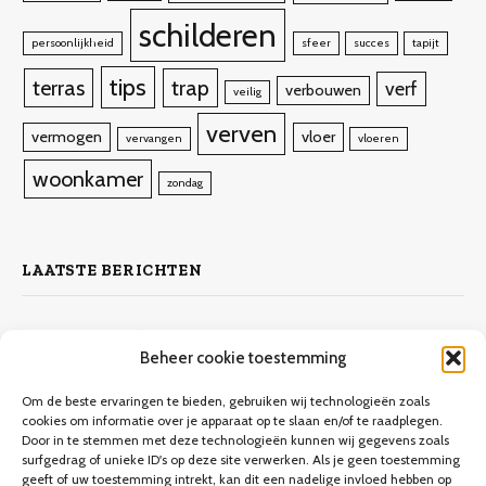
schilderen
persoonlijkheid
sfeer
succes
tapijt
tips
terras
trap
verf
verbouwen
veilig
verven
vermogen
vloer
vervangen
vloeren
woonkamer
zondag
LAATSTE BERICHTEN
Zelf laminaat leggen
Beheer cookie toestemming
4 november 2023
10.132
Views
Om de beste ervaringen te bieden, gebruiken wij technologieën zoals
cookies om informatie over je apparaat op te slaan en/of te raadplegen.
Door in te stemmen met deze technologieën kunnen wij gegevens zoals
Keuken verbouwen op een budget
surfgedrag of unieke ID's op deze site verwerken. Als je geen toestemming
geeft of uw toestemming intrekt, kan dit een nadelige invloed hebben op