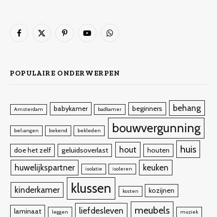
Facebook
X
Pinterest
YouTube
WhatsApp
(Twitter)
POPULAIRE ONDERWERPEN
behang
babykamer
beginners
Amsterdam
badkamer
bouwvergunning
behangen
bekend
bekleden
huis
hout
doe het zelf
geluidsoverlast
houten
huwelijkspartner
keuken
isolatie
isoleren
klussen
kinderkamer
kozijnen
kosten
meubels
liefdesleven
laminaat
leggen
muziek