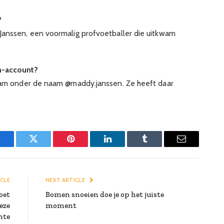
?
Janssen, een voormalig profvoetballer die uitkwam
m-account?
gram onder de naam @maddy.janssen. Ze heeft daar
Facebook
Twitter
Pinterest
LinkedIn
Tumblr
Email
ICLE
NEXT ARTICLE
oet
Bomen snoeien doe je op het juiste
eze
moment
nte