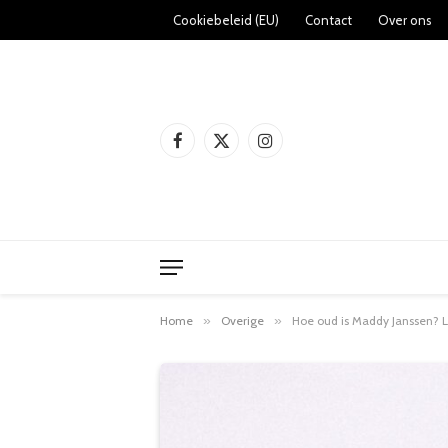
Cookiebeleid (EU)
Contact
Over ons
Facebook
X
Instagram
(Twitter)
Home
»
Overige
»
Hoe oud is Maddy Janssen? L