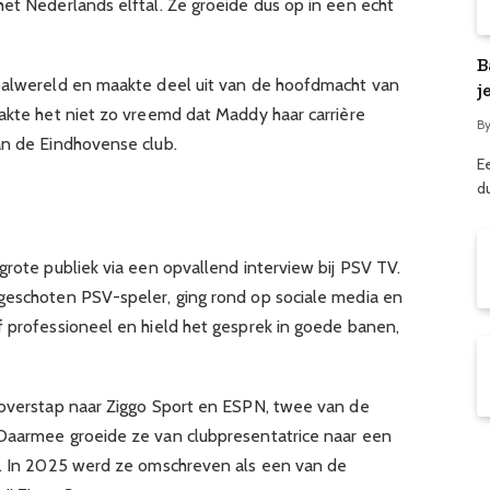
het Nederlands elftal. Ze groeide dus op in een echt
B
tbalwereld en maakte deel uit van de hoofdmacht van
j
aakte het niet zo vreemd dat Maddy haar carrière
B
an de Eindhovense club.
E
d
grote publiek via een opvallend interview bij PSV TV.
geschoten PSV-speler, ging rond op sociale media en
f professioneel en hield het gesprek in goede banen,
 overstap naar Ziggo Sport en ESPN, twee van de
 Daarmee groeide ze van clubpresentatrice naar een
t. In 2025 werd ze omschreven als een van de