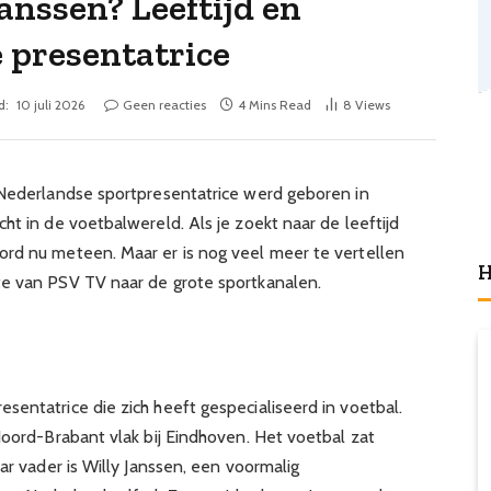
anssen? Leeftijd en
 presentatrice
d:
10 juli 2026
Geen reacties
4 Mins Read
8
Views
 Nederlandse sportpresentatrice werd geboren in
ht in de voetbalwereld. Als je zoekt naar de leeftijd
rd nu meteen. Maar er is nog veel meer te vertellen
H
te van PSV TV naar de grote sportkanalen.
sentatrice die zich heeft gespecialiseerd in voetbal.
Noord-Brabant vlak bij Eindhoven. Het voetbal zat
ar vader is Willy Janssen, een voormalig