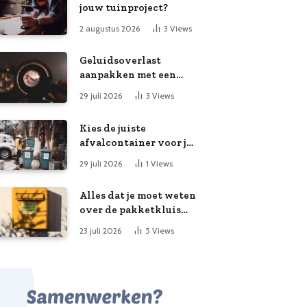
jouw tuinproject?
2 augustus 2026
3
Views
Geluidsoverlast
aanpakken met een
slimme meting
29 juli 2026
3
Views
Kies de juiste
afvalcontainer voor je
klusproject
29 juli 2026
1
Views
Alles dat je moet weten
over de pakketkluis
aan huis: voordelen,
23 juli 2026
5
Views
kooptips en belang