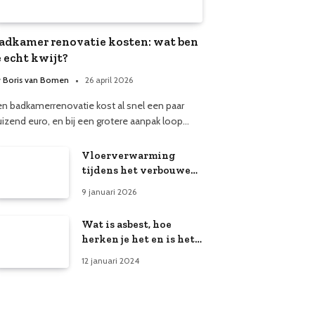
adkamer renovatie kosten: wat ben
e echt kwijt?
y
Boris van Bomen
26 april 2026
en badkamerrenovatie kost al snel een paar
uizend euro, en bij een grotere aanpak loop…
Vloerverwarming
tijdens het verbouwen:
dit mag niet ontbreken
9 januari 2026
Wat is asbest, hoe
herken je het en is het
echt zo gevaarlijk?
12 januari 2024