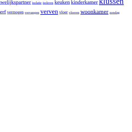
klussen
welijkspartner
keuken
kinderkamer
isolatie
isoleren
verven
woonkamer
erf
vermogen
vloer
vervangen
vloeren
zondag