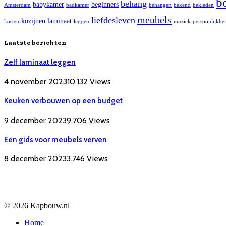
b
behang
babykamer
beginners
Amsterdam
badkamer
behangen
bekend
bekleden
meubels
liefdesleven
kozijnen
laminaat
kosten
leggen
muziek
persoonlijkhe
Laatste berichten
Zelf laminaat leggen
4 november 2023
10.132
Views
Keuken verbouwen op een budget
9 december 2023
9.706
Views
Een gids voor meubels verven
8 december 2023
3.746
Views
© 2026 Kapbouw.nl
Home