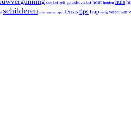
ouwvergunning
huis
hout
hu
doe het zelf
geluidsoverlast
houten
schilderen
tips
terras
trap
v
verbouwen
id
sfeer
succes
tapijt
veilig