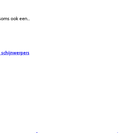
n soms ook een…
e schijnwerpers