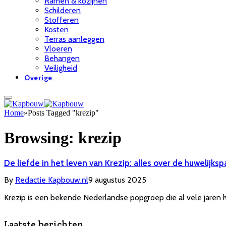
Ramen & kozijnen
Schilderen
Stofferen
Kosten
Terras aanleggen
Vloeren
Behangen
Veiligheid
Overige
Home
»
Posts Tagged "krezip"
Browsing:
krezip
De liefde in het leven van Krezip: alles over de huwelijksp
By
Redactie Kapbouw.nl
9 augustus 2025
Krezip is een bekende Nederlandse popgroep die al vele jaren h
Laatste berichten