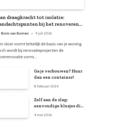
an draagkracht tot isolatie:
andachtspunten bij het renoveren
an een vloer
y
Boris van Bomen
9 juli 2026
n vloer vormt letterlijk de basis van je woning.
och wordt bij renovatieprojecten de
loerrenovatie soms…
Ga je verbouwen? Huur
dan een container!
8 februari 2024
Zelf aan de slag:
eenvoudige klusjes die
iedereen kan doen
4 mei 2026