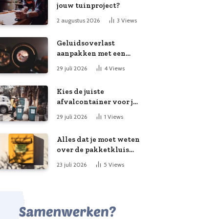
jouw tuinproject?
2 augustus 2026
3
Views
Geluidsoverlast
aanpakken met een
slimme meting
29 juli 2026
4
Views
Kies de juiste
afvalcontainer voor je
klusproject
29 juli 2026
1
Views
Alles dat je moet weten
over de pakketkluis
aan huis: voordelen,
23 juli 2026
5
Views
kooptips en belang