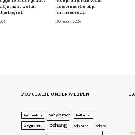
leggen zonder gedoe:
Hoe je de juiste vloer
wat je moet weten
combineert met je
t je begint
interieurstijl
026
30 maart 2026
POPULAIRE ONDERWERPEN
LA
babykamer
Amsterdam
badkamer
behang
beginners
behangen
bekend