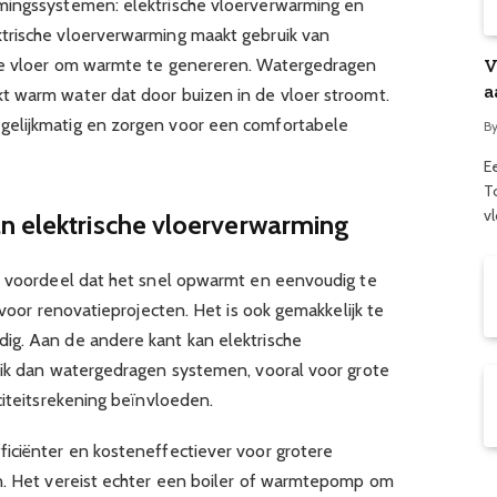
mingssystemen: elektrische vloerverwarming en
trische vloerverwarming maakt gebruik van
de vloer om warmte te genereren. Watergedragen
V
a
t warm water dat door buizen in de vloer stroomt.
v
gelijkmatig en zorgen voor een comfortabele
B
Ee
T
v
n elektrische vloerverwarming
s voordeel dat het snel opwarmt en eenvoudig te
 voor renovatieprojecten. Het is ook gemakkelijk te
ig. Aan de andere kant kan elektrische
uik dan watergedragen systemen, vooral voor grote
citeitsrekening beïnvloeden.
iciënter en kosteneffectiever voor grotere
n. Het vereist echter een boiler of warmtepomp om