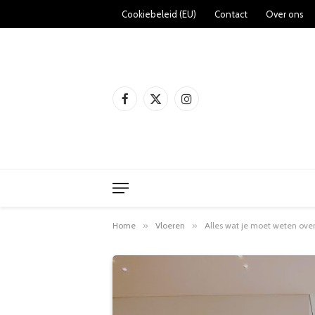
Cookiebeleid (EU)
Contact
Over ons
Facebook
X
Instagram
(Twitter)
Home
»
Vloeren
»
Alles wat je moet weten ove