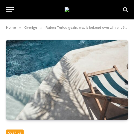
Home
»
Overige
»
Ruben Terlou gezin: wat is bekend over zijn privéleven?
OVERIGE