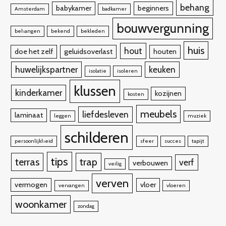
behang
babykamer
beginners
Amsterdam
badkamer
bouwvergunning
behangen
bekend
bekleden
huis
hout
doe het zelf
geluidsoverlast
houten
huwelijkspartner
keuken
isolatie
isoleren
klussen
kinderkamer
kozijnen
kosten
meubels
liefdesleven
laminaat
leggen
muziek
schilderen
persoonlijkheid
sfeer
succes
tapijt
tips
terras
trap
verf
verbouwen
veilig
verven
vermogen
vloer
vervangen
vloeren
woonkamer
zondag