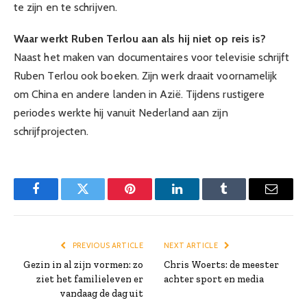
te zijn en te schrijven.
Waar werkt Ruben Terlou aan als hij niet op reis is?
Naast het maken van documentaires voor televisie schrijft
Ruben Terlou ook boeken. Zijn werk draait voornamelijk
om China en andere landen in Azië. Tijdens rustigere
periodes werkte hij vanuit Nederland aan zijn
schrijfprojecten.
Facebook
Twitter
Pinterest
LinkedIn
Tumblr
Email
PREVIOUS ARTICLE
NEXT ARTICLE
Gezin in al zijn vormen: zo
Chris Woerts: de meester
ziet het familieleven er
achter sport en media
vandaag de dag uit