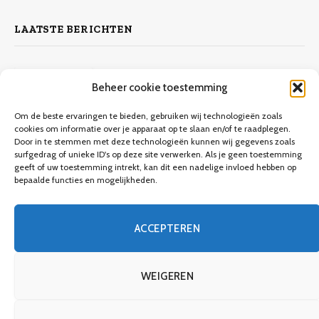
LAATSTE BERICHTEN
Zelf laminaat leggen
Beheer cookie toestemming
4 november 2023
10.132
Views
Om de beste ervaringen te bieden, gebruiken wij technologieën zoals
cookies om informatie over je apparaat op te slaan en/of te raadplegen.
Door in te stemmen met deze technologieën kunnen wij gegevens zoals
Keuken verbouwen op een budget
surfgedrag of unieke ID's op deze site verwerken. Als je geen toestemming
geeft of uw toestemming intrekt, kan dit een nadelige invloed hebben op
9 december 2023
9.706
Views
bepaalde functies en mogelijkheden.
Een gids voor meubels verven
ACCEPTEREN
8 december 2023
3.746
Views
WEIGEREN