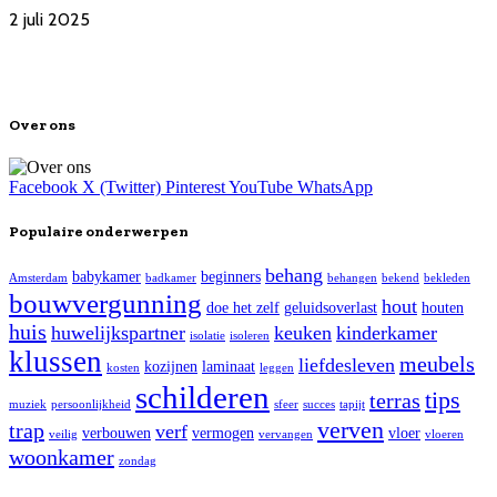
2 juli 2025
Over ons
Facebook
X (Twitter)
Pinterest
YouTube
WhatsApp
Populaire onderwerpen
behang
babykamer
beginners
Amsterdam
badkamer
behangen
bekend
bekleden
bouwvergunning
hout
doe het zelf
geluidsoverlast
houten
huis
huwelijkspartner
keuken
kinderkamer
isolatie
isoleren
klussen
meubels
liefdesleven
kozijnen
laminaat
kosten
leggen
schilderen
tips
terras
muziek
persoonlijkheid
sfeer
succes
tapijt
verven
trap
verf
verbouwen
vermogen
vloer
veilig
vervangen
vloeren
woonkamer
zondag