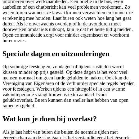
informeren over werkzaamheden. Een briefje in de bus, even
aanbellen of een chatbericht kan veel problemen voorkomen. Zo
weten buren wanneer ze lawaai kunnen verwachten en kunnen ze
er rekening mee houden. Laat buren ook weten hoe lang het gaat
duren. Als je onverwachts overdag of in de avonduren moet
doorwerken omdat iets uitloopt, kun je dat het beste tijdig melden.
Open communicatie zorgt voor minder ergernissen en voorkomt
burenruzies.
Speciale dagen en uitzonderingen
Op sommige feestdagen, zondagen of tijdens rusttijden wordt
klussen minder op prijs gesteld. Op deze dagen is het voor veel
mensen normaal om geen harde geluiden te maken. Ook kan de
Vereniging van Eigenaren of de verhuurder speciale regels bepalen
voor feestdagen. Werken tijdens een hittegolf of in een warme
vakantieperiode vraagt trouwens extra aandacht voor
geluidsoverlast. Buren kunnen dan sneller last hebben van open
ramen en geluid.
Wat kun je doen bij overlast?
Als je last hebt van buren die buiten de normale tijden met
gereedschap aan de slag gaan, is het verstandig eerst het gesprek