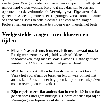
aan te gaan. Vraag vriendelijk of ze willen stoppen of in elk geval
minder hard willen werken. Helpt dat niet, dan kun je contact
opnemen met de verhuurder, de Vereniging van Eigenaren of de
gemeente. Alleen bij extreme en langdurige overlast komen politie
of handhaving soms in actie, vooral als er veel buren klagen.
Proberen samen een oplossing te vinden werkt meestal het beste.
Veelgestelde vragen over klussen en
tijden
Mag ik ’s avonds nog klussen als ik geen lawaai maak?
Rustig werk zonder veel geluid, zoals schilderen of
schoonmaken, mag meestal ook ’s avonds. Harde geluiden
worden na 22:00 uur meestal niet gewaardeerd.
Wat doe ik als ik alleen laat in de avond kan klussen?
Vraag het vooraf aan de buren en leg uit waarom het niet
anders kan. Zo is er meer begrip en kun je samen afspraken
maken over tijden en overlast.
Zijn regels in een flat anders dan in een huis?
In een flat
gelden soms strengere huisregels. Controleer dit altijd bij de
Vereniging van Eigenaren of de verhuurder.