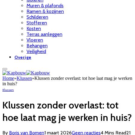
Muren & plafonds
Ramen & kozijnen
Schilderen
Stofferen
Kosten
Terras aanleggen
Vloeren
Behangen
Veiligheid
Overige
Home
»
Klussen
»
Klussen zonder overlast: tot hoe laat mag je werken
in huis?
Klussen
Klussen zonder overlast: tot
hoe laat mag je werken in huis?
By
Boris van Bomen
1 maart 2026
Geen reacties
4 Mins Read
21