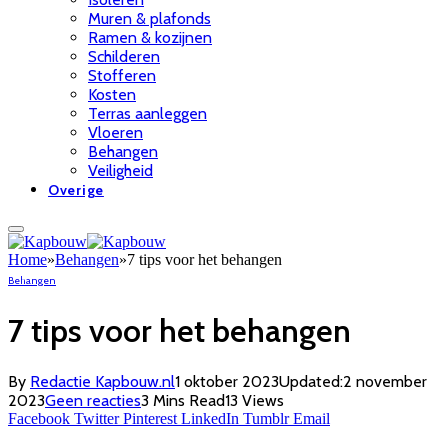
Muren & plafonds
Ramen & kozijnen
Schilderen
Stofferen
Kosten
Terras aanleggen
Vloeren
Behangen
Veiligheid
Overige
Home
»
Behangen
»
7 tips voor het behangen
Behangen
7 tips voor het behangen
By
Redactie Kapbouw.nl
1 oktober 2023
Updated:
2 november
2023
Geen reacties
3 Mins Read
13
Views
Facebook
Twitter
Pinterest
LinkedIn
Tumblr
Email