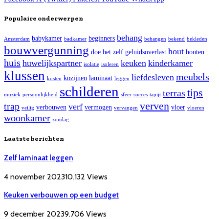
Populaire onderwerpen
behang
babykamer
beginners
Amsterdam
badkamer
behangen
bekend
bekleden
bouwvergunning
hout
doe het zelf
geluidsoverlast
houten
huis
huwelijkspartner
keuken
kinderkamer
isolatie
isoleren
klussen
meubels
liefdesleven
kozijnen
laminaat
kosten
leggen
schilderen
tips
terras
muziek
persoonlijkheid
sfeer
succes
tapijt
verven
trap
verf
verbouwen
vermogen
vloer
veilig
vervangen
vloeren
woonkamer
zondag
Laatste berichten
Zelf laminaat leggen
4 november 2023
10.132
Views
Keuken verbouwen op een budget
9 december 2023
9.706
Views