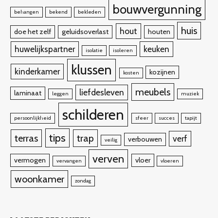
bouwvergunning
behangen
bekend
bekleden
huis
hout
doe het zelf
geluidsoverlast
houten
huwelijkspartner
keuken
isolatie
isoleren
klussen
kinderkamer
kozijnen
kosten
meubels
liefdesleven
laminaat
leggen
muziek
schilderen
persoonlijkheid
sfeer
succes
tapijt
tips
terras
trap
verf
verbouwen
veilig
verven
vermogen
vloer
vervangen
vloeren
woonkamer
zondag