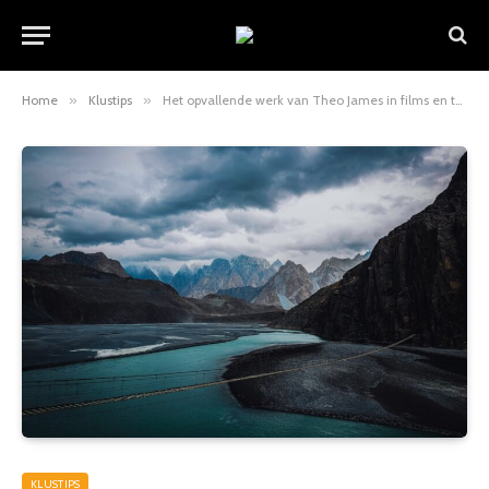
Home
»
Klustips
»
Het opvallende werk van Theo James in films en tv-programma’s
KLUSTIPS