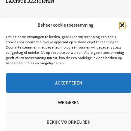
LAATSTE BERICHTEN
Zelf laminaat leggen
Beheer cookie toestemming
4 november 2023
10.132
Views
Om de beste ervaringen te bieden, gebruiken wij technologieën zoals
cookies om informatie over je apparaat op te slaan en/of te raadplegen.
Door in te stemmen met deze technologieën kunnen wij gegevens zoals
Keuken verbouwen op een budget
surfgedrag of unieke ID's op deze site verwerken. Als je geen toestemming
geeft of uw toestemming intrekt, kan dit een nadelige invloed hebben op
9 december 2023
9.706
Views
bepaalde functies en mogelijkheden.
Een gids voor meubels verven
ACCEPTEREN
8 december 2023
3.746
Views
WEIGEREN
BEKIJK VOORKEUREN
© 2026 Kapbouw.nl