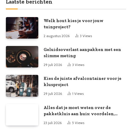
Laatste berichten
Welk hout kies je voor jouw
tuinproject?
2 augustus 2026
3
Views
Geluidsoverlast aanpakken met een
slimme meting
29 juli 2026
3
Views
Kies de juiste afvalcontainer voor je
klusproject
29 juli 2026
1
Views
Alles dat je moet weten over de
pakketkluis aan huis: voordelen,
kooptips en belang
23 juli 2026
5
Views