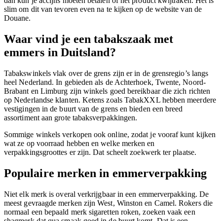
dan kun je accijns moeten betalen of het product kwijtraken. Het is
slim om dit van tevoren even na te kijken op de website van de
Douane.
Waar vind je een tabakszaak met
emmers in Duitsland?
Tabakswinkels vlak over de grens zijn er in de grensregio’s langs
heel Nederland. In gebieden als de Achterhoek, Twente, Noord-
Brabant en Limburg zijn winkels goed bereikbaar die zich richten
op Nederlandse klanten. Ketens zoals TabakXXL hebben meerdere
vestigingen in de buurt van de grens en bieden een breed
assortiment aan grote tabaksverpakkingen.
Sommige winkels verkopen ook online, zodat je vooraf kunt kijken
wat ze op voorraad hebben en welke merken en
verpakkingsgroottes er zijn. Dat scheelt zoekwerk ter plaatse.
Populaire merken in emmerverpakking
Niet elk merk is overal verkrijgbaar in een emmerverpakking. De
meest gevraagde merken zijn West, Winston en Camel. Rokers die
normaal een bepaald merk sigaretten roken, zoeken vaak een
shagmerk dat qua smaak goed in de buurt komt. Dat is een