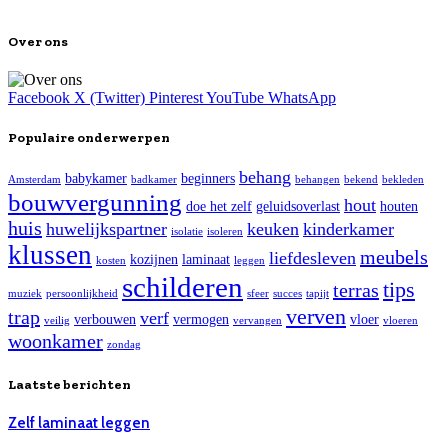
Over ons
Facebook
X (Twitter)
Pinterest
YouTube
WhatsApp
Populaire onderwerpen
behang
babykamer
beginners
Amsterdam
badkamer
behangen
bekend
bekleden
bouwvergunning
hout
doe het zelf
geluidsoverlast
houten
huis
huwelijkspartner
keuken
kinderkamer
isolatie
isoleren
klussen
meubels
liefdesleven
kozijnen
laminaat
kosten
leggen
schilderen
tips
terras
muziek
persoonlijkheid
sfeer
succes
tapijt
verven
trap
verf
verbouwen
vermogen
vloer
veilig
vervangen
vloeren
woonkamer
zondag
Laatste berichten
Zelf laminaat leggen