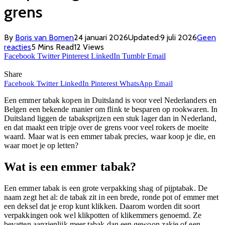
grens
By
Boris van Bomen
24 januari 2026
Updated:
9 juli 2026
Geen
reacties
5 Mins Read
12
Views
Facebook
Twitter
Pinterest
LinkedIn
Tumblr
Email
Share
Facebook
Twitter
LinkedIn
Pinterest
WhatsApp
Email
Een emmer tabak kopen in Duitsland is voor veel Nederlanders en
Belgen een bekende manier om flink te besparen op rookwaren. In
Duitsland liggen de tabaksprijzen een stuk lager dan in Nederland,
en dat maakt een tripje over de grens voor veel rokers de moeite
waard. Maar wat is een emmer tabak precies, waar koop je die, en
waar moet je op letten?
Wat is een emmer tabak?
Een emmer tabak is een grote verpakking shag of pijptabak. De
naam zegt het al: de tabak zit in een brede, ronde pot of emmer met
een deksel dat je erop kunt klikken. Daarom worden dit soort
verpakkingen ook wel klikpotten of klikemmers genoemd. Ze
bevatten aanzienlijk meer tabak dan een gewoon zakje of een