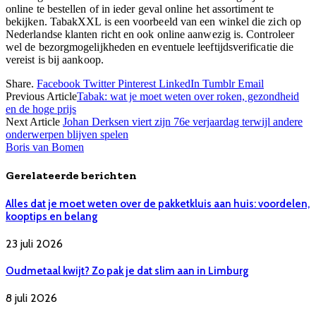
online te bestellen of in ieder geval online het assortiment te
bekijken. TabakXXL is een voorbeeld van een winkel die zich op
Nederlandse klanten richt en ook online aanwezig is. Controleer
wel de bezorgmogelijkheden en eventuele leeftijdsverificatie die
vereist is bij aankoop.
Share.
Facebook
Twitter
Pinterest
LinkedIn
Tumblr
Email
Previous Article
Tabak: wat je moet weten over roken, gezondheid
en de hoge prijs
Next Article
Johan Derksen viert zijn 76e verjaardag terwijl andere
onderwerpen blijven spelen
Boris van Bomen
Gerelateerde berichten
Alles dat je moet weten over de pakketkluis aan huis: voordelen,
kooptips en belang
23 juli 2026
Oudmetaal kwijt? Zo pak je dat slim aan in Limburg
8 juli 2026