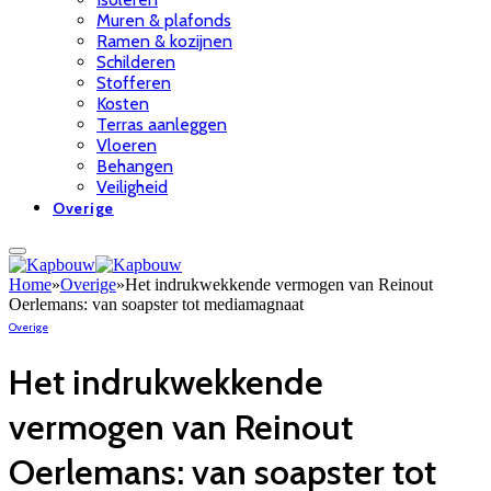
Muren & plafonds
Ramen & kozijnen
Schilderen
Stofferen
Kosten
Terras aanleggen
Vloeren
Behangen
Veiligheid
Overige
Home
»
Overige
»
Het indrukwekkende vermogen van Reinout
Oerlemans: van soapster tot mediamagnaat
Overige
Het indrukwekkende
vermogen van Reinout
Oerlemans: van soapster tot