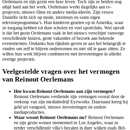
Oerlemans en zijn gezin een luxe leven. Toch zijn ze beiden nog
altijd hard aan het werk. Oerlemans werkt dagelijks aan tv-
projecten, nieuwe films en andere media-ideeën. Zijn vrouw
Danielle richt zich op mode, interieurs en soms eigen
televisieprogramma’s. Hun kinderen groeien op in Amerika, waar
ze toegang hebben tot dure scholen en veel sportclubs. Wat opvalt
is dat het gezin Oerlemans vaak in het nieuws verschijnt vanwege
verschillende huizen, grote vakanties of bezoek aan bekende
evenementen. Ondanks hun rijkdom geven ze aan het belangrijk te
vinden om zelf te blijven ondernemen en niet stil te gaan zitten. Ze
willen hun werk blijven combineren met investeringen in allerlei
overige projecten.
Veelgestelde vragen over het vermogen
van Reinout Oerlemans
Hoe kwam Reinout Oerlemans aan zijn vermogen?
Reinout Oerlemans verdiende zijn vermogen vooral door de
verkoop van zijn mediabedrijf Eyeworks. Daarnaast kreeg hij
geld uit vastgoed, nieuwe investeringen en andere
mediaproducties.
Waar woont Reinout Oerlemans nu?
Reinout Oerlemans
en zijn gezin wonen momenteel in Los Angeles, waar ze
eerder verschillende villa’s bezaten in dure wijken zoals Bel-