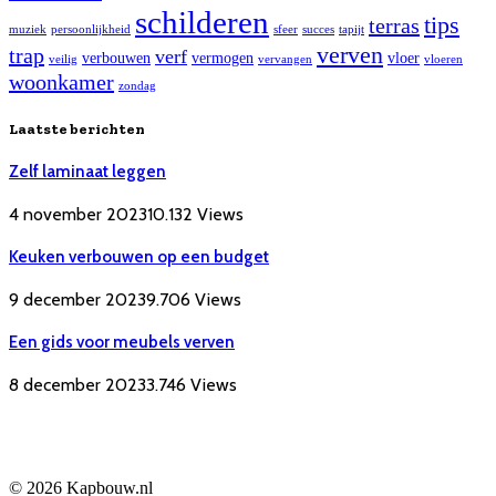
schilderen
tips
terras
muziek
persoonlijkheid
sfeer
succes
tapijt
verven
trap
verf
verbouwen
vermogen
vloer
veilig
vervangen
vloeren
woonkamer
zondag
Laatste berichten
Zelf laminaat leggen
4 november 2023
10.132
Views
Keuken verbouwen op een budget
9 december 2023
9.706
Views
Een gids voor meubels verven
8 december 2023
3.746
Views
© 2026 Kapbouw.nl