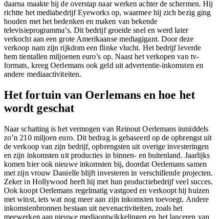
daarna maakte hij de overstap naar werken achter de schermen. Hij
richtte het mediabedrijf Eyeworks op, waarmee hij zich bezig ging
houden met het bedenken en maken van bekende
televisieprogramma’s. Dit bedrijf groeide snel en werd later
verkocht aan een grote Amerikaanse mediagigant. Door deze
verkoop nam zijn rijkdom een flinke vlucht. Het bedrijf leverde
hem tientallen miljoenen euro’s op. Naast het verkopen van tv-
formats, kreeg Oerlemans ook geld uit advertentie-inkomsten en
andere mediaactiviteiten.
Het fortuin van Oerlemans en hoe het
wordt geschat
Naar schatting is het vermogen van Reinout Oerlemans inmiddels
zo’n 210 miljoen euro. Dit bedrag is gebaseerd op de opbrengst uit
de verkoop van zijn bedrijf, opbrengsten uit overige investeringen
en zijn inkomsten uit producties in binnen- en buitenland. Jaarlijks
komen hier ook nieuwe inkomsten bij, doordat Oerlemans samen
met zijn vrouw Danielle blijft investeren in verschillende projecten.
Zeker in Hollywood heeft hij met hun productiebedrijf veel succes.
Ook koopt Oerlemans regelmatig vastgoed en verkoopt hij huizen
met winst, iets wat nog meer aan zijn inkomsten toevoegt. Andere
inkomstenbronnen bestaan uit nevenactiviteiten, zoals het
meewerken aan nieuwe mediaontwikkelingen en het lanceren van