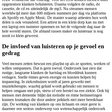
opgenomen klanken beluisteren. Daarna volgden de radio, de
cassette, de cd en uiteindelijk de mp3. Nu streamen mensen
wereldwijd meer dan 600 miljoen nummers per dag via platforms
als Spotify en Apple Music. De manier waarop artiesten hun werk
delen is ook veranderd. Een artiest in een klein dorp kan nu met
een laptop een nummer opnemen en het de volgende dag naar de
hele wereld sturen. De afstand tussen maker en luisteraar is nog
nooit zo klein geweest.
De invloed van luisteren op je gevoel en
gedrag
Veel mensen zetten bewust een playlist op als ze sporten, werken of
willen ontspannen. Dat is geen toeval. Onderzoek laat zien dat
rustige, langzame klanken de hartslag en bloeddruk kunnen
verlagen. Snelle ritmes geven energie en kunnen helpen bij
inspanning. In ziekenhuizen wordt al jaren gewerkt met
muziektherapie, waarbij geluid wordt gebruikt om mensen te
helpen omgaan met pijn, stress of een herstel na een ziekte. Ook bij
mensen met dementie blijkt dat melodie en ritme herinneringen
kunnen losmaken die door andere prikkels niet meer bereikbaar
zijn. De werking van klanken op ons lichaam en onze geest is
daarmee een serieus onderwerp van wetenschappelijk onderzoek