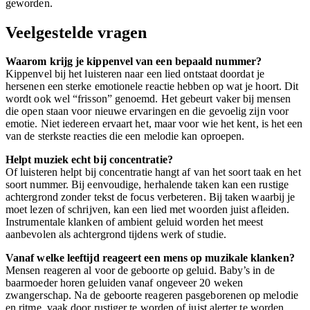
geworden.
Veelgestelde vragen
Waarom krijg je kippenvel van een bepaald nummer?
Kippenvel bij het luisteren naar een lied ontstaat doordat je
hersenen een sterke emotionele reactie hebben op wat je hoort. Dit
wordt ook wel “frisson” genoemd. Het gebeurt vaker bij mensen
die open staan voor nieuwe ervaringen en die gevoelig zijn voor
emotie. Niet iedereen ervaart het, maar voor wie het kent, is het een
van de sterkste reacties die een melodie kan oproepen.
Helpt muziek echt bij concentratie?
Of luisteren helpt bij concentratie hangt af van het soort taak en het
soort nummer. Bij eenvoudige, herhalende taken kan een rustige
achtergrond zonder tekst de focus verbeteren. Bij taken waarbij je
moet lezen of schrijven, kan een lied met woorden juist afleiden.
Instrumentale klanken of ambient geluid worden het meest
aanbevolen als achtergrond tijdens werk of studie.
Vanaf welke leeftijd reageert een mens op muzikale klanken?
Mensen reageren al voor de geboorte op geluid. Baby’s in de
baarmoeder horen geluiden vanaf ongeveer 20 weken
zwangerschap. Na de geboorte reageren pasgeborenen op melodie
en ritme, vaak door rustiger te worden of juist alerter te worden.