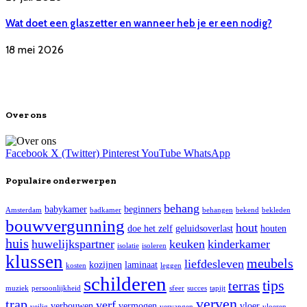
Wat doet een glaszetter en wanneer heb je er een nodig?
18 mei 2026
Over ons
Facebook
X (Twitter)
Pinterest
YouTube
WhatsApp
Populaire onderwerpen
behang
babykamer
beginners
Amsterdam
badkamer
behangen
bekend
bekleden
bouwvergunning
hout
doe het zelf
geluidsoverlast
houten
huis
huwelijkspartner
keuken
kinderkamer
isolatie
isoleren
klussen
meubels
liefdesleven
kozijnen
laminaat
kosten
leggen
schilderen
tips
terras
muziek
persoonlijkheid
sfeer
succes
tapijt
verven
trap
verf
verbouwen
vermogen
vloer
veilig
vervangen
vloeren