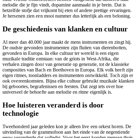
melodie die je fijn vindt, dopamine aanmaakt in je brein. Dat is
hetzelfde stofje dat vrijkomt bij eten of andere prettige ervaringen.
Je hersenen zien een mooi nummer dus letterlijk als een beloning.
De geschiedenis van klanken en cultuur
Al meer dan 40.000 jaar maakt de mens instrumenten en zingt hij.
De oudste gevonden instrumenten zijn fluiten van dierenbotten,
gevonden in Europa. In elke cultuur ter wereld is een eigen
muzikale traditie ontstaan: van de griots in West-Afrika, die
verhalen zingen door van generatie op generatie, tot de klassieke
composities van Bach en Beethoven in Europa. Elk volk heeft zijn
eigen ritmes, toonladders en instrumenten ontwikkeld. Toch zijn er
ook overeenkomsten. Bijna elke cultuur gebruikt muzikale klanken
bij geboortes, begrafenissen en feesten. Dat zegt iets over hoe
universeel de behoefte aan melodie en ritme eigenlijk is.
Hoe luisteren veranderd is door
technologie
Tweehonderd jaar geleden kon je alleen live een orkest horen. De
uitvinding van de grammofoon aan het einde van de negentiende
eeuw veranderde dat volledig. Voor het eerst konden mensen thuis