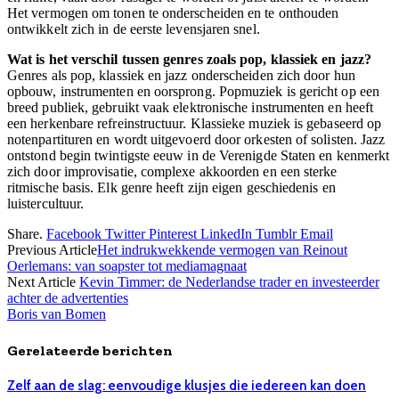
Het vermogen om tonen te onderscheiden en te onthouden
ontwikkelt zich in de eerste levensjaren snel.
Wat is het verschil tussen genres zoals pop, klassiek en jazz?
Genres als pop, klassiek en jazz onderscheiden zich door hun
opbouw, instrumenten en oorsprong. Popmuziek is gericht op een
breed publiek, gebruikt vaak elektronische instrumenten en heeft
een herkenbare refreinstructuur. Klassieke muziek is gebaseerd op
notenpartituren en wordt uitgevoerd door orkesten of solisten. Jazz
ontstond begin twintigste eeuw in de Verenigde Staten en kenmerkt
zich door improvisatie, complexe akkoorden en een sterke
ritmische basis. Elk genre heeft zijn eigen geschiedenis en
luistercultuur.
Share.
Facebook
Twitter
Pinterest
LinkedIn
Tumblr
Email
Previous Article
Het indrukwekkende vermogen van Reinout
Oerlemans: van soapster tot mediamagnaat
Next Article
Kevin Timmer: de Nederlandse trader en investeerder
achter de advertenties
Boris van Bomen
Gerelateerde berichten
Zelf aan de slag: eenvoudige klusjes die iedereen kan doen