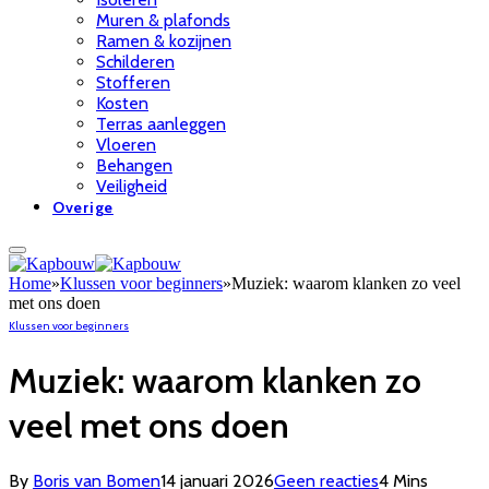
Muren & plafonds
Ramen & kozijnen
Schilderen
Stofferen
Kosten
Terras aanleggen
Vloeren
Behangen
Veiligheid
Overige
Home
»
Klussen voor beginners
»
Muziek: waarom klanken zo veel
met ons doen
Klussen voor beginners
Muziek: waarom klanken zo
veel met ons doen
By
Boris van Bomen
14 januari 2026
Geen reacties
4 Mins