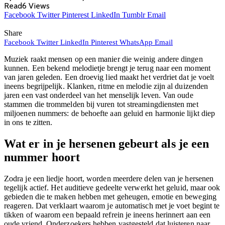
Read
6
Views
Facebook
Twitter
Pinterest
LinkedIn
Tumblr
Email
Share
Facebook
Twitter
LinkedIn
Pinterest
WhatsApp
Email
Muziek raakt mensen op een manier die weinig andere dingen
kunnen. Een bekend melodietje brengt je terug naar een moment
van jaren geleden. Een droevig lied maakt het verdriet dat je voelt
ineens begrijpelijk. Klanken, ritme en melodie zijn al duizenden
jaren een vast onderdeel van het menselijk leven. Van oude
stammen die trommelden bij vuren tot streamingdiensten met
miljoenen nummers: de behoefte aan geluid en harmonie lijkt diep
in ons te zitten.
Wat er in je hersenen gebeurt als je een
nummer hoort
Zodra je een liedje hoort, worden meerdere delen van je hersenen
tegelijk actief. Het auditieve gedeelte verwerkt het geluid, maar ook
gebieden die te maken hebben met geheugen, emotie en beweging
reageren. Dat verklaart waarom je automatisch met je voet begint te
tikken of waarom een bepaald refrein je ineens herinnert aan een
oude vriend. Onderzoekers hebben vastgesteld dat luisteren naar