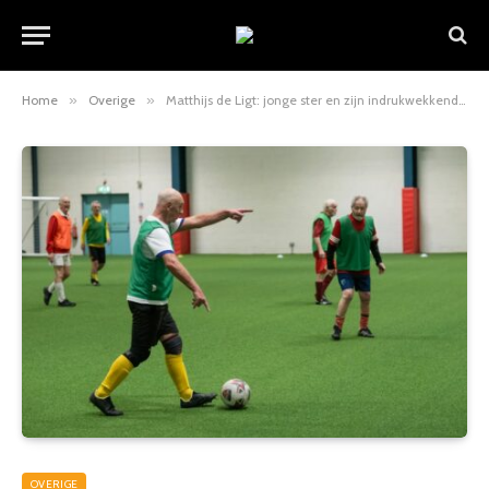
Home
»
Overige
»
Matthijs de Ligt: jonge ster en zijn indrukwekkende carrière
OVERIGE