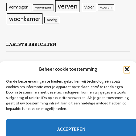
verven
vermogen
vloer
vervangen
vloeren
woonkamer
zondag
LAATSTE BERICHTEN
Zelf laminaat leggen
Beheer cookie toestemming
4 november 2023
10.132
Views
Om de beste ervaringen te bieden, gebruiken wij technologieën zoals
cookies om informatie over je apparaat op te slaan en/of te raadplegen.
Door in te stemmen met deze technologieën kunnen wij gegevens zoals
Keuken verbouwen op een budget
surfgedrag of unieke ID's op deze site verwerken. Als je geen toestemming
geeft of uw toestemming intrekt, kan dit een nadelige invloed hebben op
9 december 2023
9.706
Views
bepaalde functies en mogelijkheden.
Een gids voor meubels verven
ACCEPTEREN