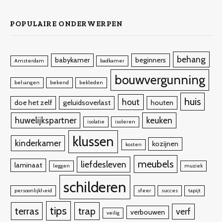
POPULAIRE ONDERWERPEN
behang
babykamer
beginners
Amsterdam
badkamer
bouwvergunning
behangen
bekend
bekleden
huis
hout
doe het zelf
geluidsoverlast
houten
huwelijkspartner
keuken
isolatie
isoleren
klussen
kinderkamer
kozijnen
kosten
meubels
liefdesleven
laminaat
leggen
muziek
schilderen
persoonlijkheid
sfeer
succes
tapijt
tips
terras
trap
verf
verbouwen
veilig