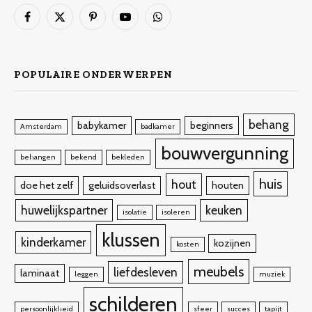
Facebook
X
Pinterest
YouTube
WhatsApp
(Twitter)
POPULAIRE ONDERWERPEN
behang
babykamer
beginners
Amsterdam
badkamer
bouwvergunning
behangen
bekend
bekleden
huis
hout
doe het zelf
geluidsoverlast
houten
huwelijkspartner
keuken
isolatie
isoleren
klussen
kinderkamer
kozijnen
kosten
meubels
liefdesleven
laminaat
leggen
muziek
schilderen
persoonlijkheid
sfeer
succes
tapijt