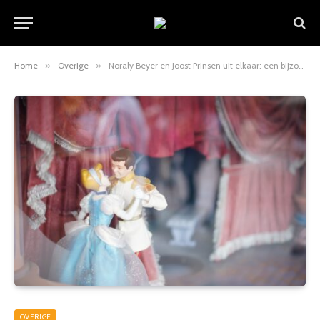
Home
»
Overige
»
Noraly Beyer en Joost Prinsen uit elkaar: een bijzonder liefdesverhaal
OVERIGE