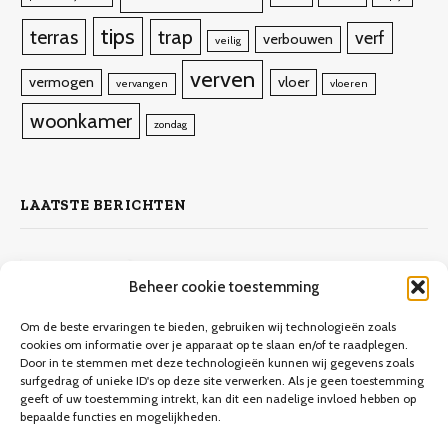
tips
terras
trap
verf
verbouwen
veilig
verven
vermogen
vloer
vervangen
vloeren
woonkamer
zondag
LAATSTE BERICHTEN
Zelf laminaat leggen
Beheer cookie toestemming
4 november 2023
10.132
Views
Om de beste ervaringen te bieden, gebruiken wij technologieën zoals
cookies om informatie over je apparaat op te slaan en/of te raadplegen.
Door in te stemmen met deze technologieën kunnen wij gegevens zoals
Keuken verbouwen op een budget
surfgedrag of unieke ID's op deze site verwerken. Als je geen toestemming
geeft of uw toestemming intrekt, kan dit een nadelige invloed hebben op
9 december 2023
9.706
Views
bepaalde functies en mogelijkheden.