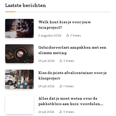
Laatste berichten
Welk hout kies je voor jouw
tuinproject?
2 augustus 2026
3
Views
Geluidsoverlast aanpakken met een
slimme meting
29 juli 2026
3
Views
Kies de juiste afvalcontainer voor je
klusproject
29 juli 2026
1
Views
Alles dat je moet weten over de
pakketkluis aan huis: voordelen,
kooptips en belang
23 juli 2026
5
Views