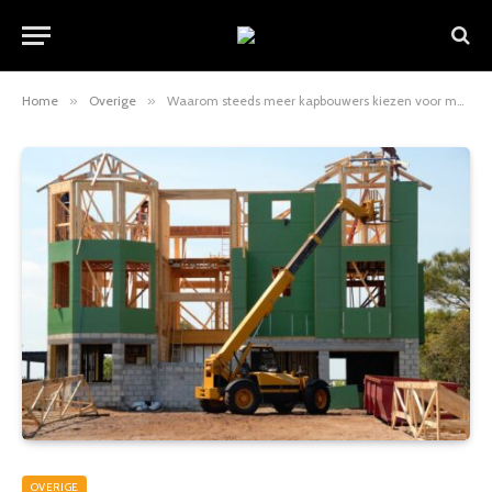
Home
»
Overige
»
Waarom steeds meer kapbouwers kiezen voor mechanisch materiaaltransport
OVERIGE