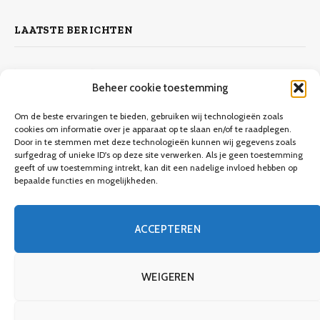
LAATSTE BERICHTEN
Zelf laminaat leggen
Beheer cookie toestemming
4 november 2023
10.132
Views
Om de beste ervaringen te bieden, gebruiken wij technologieën zoals
cookies om informatie over je apparaat op te slaan en/of te raadplegen.
Door in te stemmen met deze technologieën kunnen wij gegevens zoals
Keuken verbouwen op een budget
surfgedrag of unieke ID's op deze site verwerken. Als je geen toestemming
geeft of uw toestemming intrekt, kan dit een nadelige invloed hebben op
9 december 2023
9.706
Views
bepaalde functies en mogelijkheden.
Een gids voor meubels verven
ACCEPTEREN
8 december 2023
3.746
Views
WEIGEREN