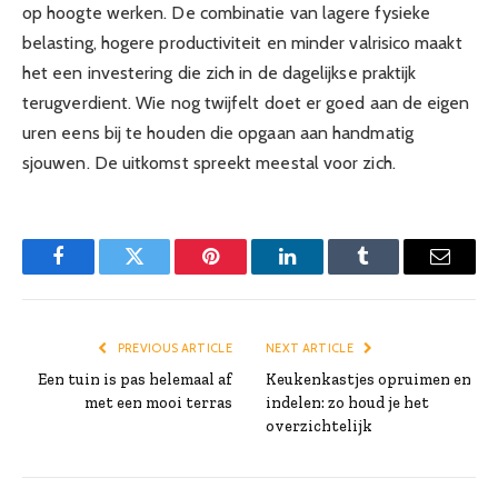
op hoogte werken. De combinatie van lagere fysieke
belasting, hogere productiviteit en minder valrisico maakt
het een investering die zich in de dagelijkse praktijk
terugverdient. Wie nog twijfelt doet er goed aan de eigen
uren eens bij te houden die opgaan aan handmatig
sjouwen. De uitkomst spreekt meestal voor zich.
Facebook
Twitter
Pinterest
LinkedIn
Tumblr
Email
PREVIOUS ARTICLE
NEXT ARTICLE
Een tuin is pas helemaal af
Keukenkastjes opruimen en
met een mooi terras
indelen: zo houd je het
overzichtelijk