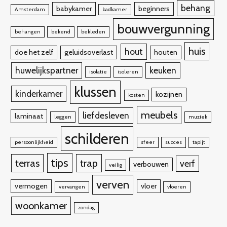
behang
babykamer
beginners
Amsterdam
badkamer
bouwvergunning
behangen
bekend
bekleden
huis
hout
doe het zelf
geluidsoverlast
houten
huwelijkspartner
keuken
isolatie
isoleren
klussen
kinderkamer
kozijnen
kosten
meubels
liefdesleven
laminaat
leggen
muziek
schilderen
persoonlijkheid
sfeer
succes
tapijt
tips
terras
trap
verf
verbouwen
veilig
verven
vermogen
vloer
vervangen
vloeren
woonkamer
zondag