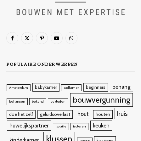
Facebook
X
Pinterest
YouTube
WhatsApp
(Twitter)
POPULAIRE ONDERWERPEN
behang
babykamer
beginners
Amsterdam
badkamer
bouwvergunning
behangen
bekend
bekleden
huis
hout
doe het zelf
geluidsoverlast
houten
huwelijkspartner
keuken
isolatie
isoleren
klussen
kinderkamer
kozijnen
kosten