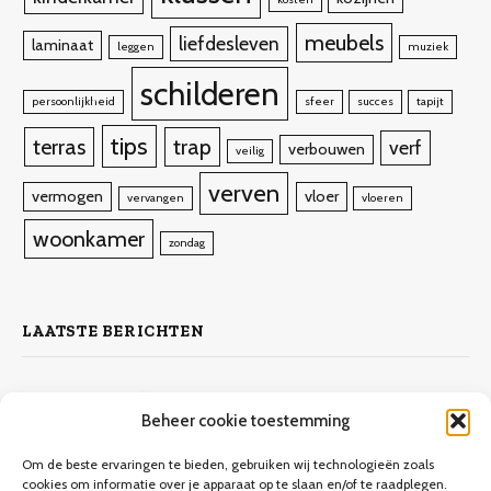
meubels
liefdesleven
laminaat
leggen
muziek
schilderen
persoonlijkheid
sfeer
succes
tapijt
tips
terras
trap
verf
verbouwen
veilig
verven
vermogen
vloer
vervangen
vloeren
woonkamer
zondag
LAATSTE BERICHTEN
Zelf laminaat leggen
Beheer cookie toestemming
4 november 2023
10.132
Views
Om de beste ervaringen te bieden, gebruiken wij technologieën zoals
cookies om informatie over je apparaat op te slaan en/of te raadplegen.