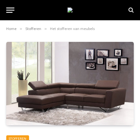
Home
»
Stofferen
»
Het stofferen van meubels
STOFFEREN