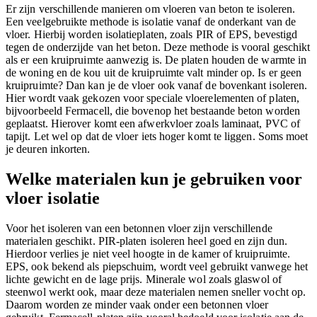
Er zijn verschillende manieren om vloeren van beton te isoleren.
Een veelgebruikte methode is isolatie vanaf de onderkant van de
vloer. Hierbij worden isolatieplaten, zoals PIR of EPS, bevestigd
tegen de onderzijde van het beton. Deze methode is vooral geschikt
als er een kruipruimte aanwezig is. De platen houden de warmte in
de woning en de kou uit de kruipruimte valt minder op. Is er geen
kruipruimte? Dan kan je de vloer ook vanaf de bovenkant isoleren.
Hier wordt vaak gekozen voor speciale vloerelementen of platen,
bijvoorbeeld Fermacell, die bovenop het bestaande beton worden
geplaatst. Hierover komt een afwerkvloer zoals laminaat, PVC of
tapijt. Let wel op dat de vloer iets hoger komt te liggen. Soms moet
je deuren inkorten.
Welke materialen kun je gebruiken voor
vloer isolatie
Voor het isoleren van een betonnen vloer zijn verschillende
materialen geschikt. PIR-platen isoleren heel goed en zijn dun.
Hierdoor verlies je niet veel hoogte in de kamer of kruipruimte.
EPS, ook bekend als piepschuim, wordt veel gebruikt vanwege het
lichte gewicht en de lage prijs. Minerale wol zoals glaswol of
steenwol werkt ook, maar deze materialen nemen sneller vocht op.
Daarom worden ze minder vaak onder een betonnen vloer