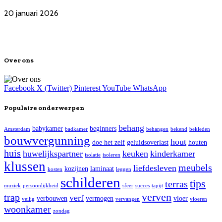
20 januari 2026
Over ons
Facebook
X (Twitter)
Pinterest
YouTube
WhatsApp
Populaire onderwerpen
behang
babykamer
beginners
Amsterdam
badkamer
behangen
bekend
bekleden
bouwvergunning
hout
doe het zelf
geluidsoverlast
houten
huis
huwelijkspartner
keuken
kinderkamer
isolatie
isoleren
klussen
meubels
liefdesleven
kozijnen
laminaat
kosten
leggen
schilderen
tips
terras
muziek
persoonlijkheid
sfeer
succes
tapijt
verven
trap
verf
verbouwen
vermogen
vloer
veilig
vervangen
vloeren
woonkamer
zondag