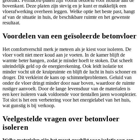
gebruikt. Fermacell-platen zijn vooral bedoeld voor isolatie aan de
bovenkant. Deze platen zijn stevig en je kunt er makkelijk een
vloerafwerking overheen leggen. Welke optie het beste past, hangt
af van de situatie in huis, de beschikbare ruimte en het gewenste
resultaat.
Voordelen van een geïsoleerde betonvloer
Het comfortverschil merk je meteen als je kiest voor isoleren. De
vloer voelt niet meer koud aan je voeten. In de kamer blijft de
warmte beter hangen, zodat je minder hoeft te stoken. Dat scheelt
uiteindelijk geld op de energierekening. Ook leidt isolatie tot
minder vocht uit de kruipruimte en blijft de lucht in huis schoner en
droger. Dit verkleint de kans op schimmelproblemen. Geluid van
onder de vloer dringt minder door naar boven, waardoor de ruimte
rustiger aanvoelt. Door de lange levensduur van de materialen is
een keer isoleren vaak voldoende voor tientallen jaren woonplezier.
Tot slot is het een verbetering voor het energielabel van het huis,
wat gunstig is bij verkoop.
Veelgestelde vragen over betonvloer
isoleren