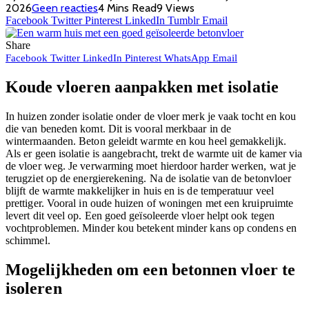
2026
Geen reacties
4 Mins Read
9
Views
Facebook
Twitter
Pinterest
LinkedIn
Tumblr
Email
Share
Facebook
Twitter
LinkedIn
Pinterest
WhatsApp
Email
Koude vloeren aanpakken met isolatie
In huizen zonder isolatie onder de vloer merk je vaak tocht en kou
die van beneden komt. Dit is vooral merkbaar in de
wintermaanden. Beton geleidt warmte en kou heel gemakkelijk.
Als er geen isolatie is aangebracht, trekt de warmte uit de kamer via
de vloer weg. Je verwarming moet hierdoor harder werken, wat je
terugziet op de energierekening. Na de isolatie van de betonvloer
blijft de warmte makkelijker in huis en is de temperatuur veel
prettiger. Vooral in oude huizen of woningen met een kruipruimte
levert dit veel op. Een goed geïsoleerde vloer helpt ook tegen
vochtproblemen. Minder kou betekent minder kans op condens en
schimmel.
Mogelijkheden om een betonnen vloer te
isoleren