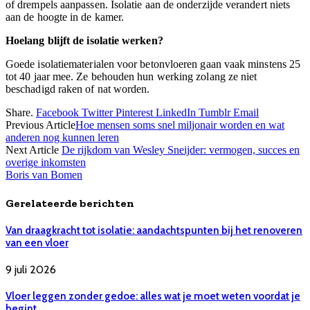
of drempels aanpassen. Isolatie aan de onderzijde verandert niets
aan de hoogte in de kamer.
Hoelang blijft de isolatie werken?
Goede isolatiematerialen voor betonvloeren gaan vaak minstens 25
tot 40 jaar mee. Ze behouden hun werking zolang ze niet
beschadigd raken of nat worden.
Share.
Facebook
Twitter
Pinterest
LinkedIn
Tumblr
Email
Previous Article
Hoe mensen soms snel miljonair worden en wat
anderen nog kunnen leren
Next Article
De rijkdom van Wesley Sneijder: vermogen, succes en
overige inkomsten
Boris van Bomen
Gerelateerde berichten
Van draagkracht tot isolatie: aandachtspunten bij het renoveren
van een vloer
9 juli 2026
Vloer leggen zonder gedoe: alles wat je moet weten voordat je
begint