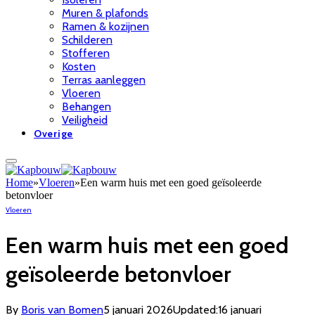
Muren & plafonds
Ramen & kozijnen
Schilderen
Stofferen
Kosten
Terras aanleggen
Vloeren
Behangen
Veiligheid
Overige
Home
»
Vloeren
»
Een warm huis met een goed geïsoleerde
betonvloer
Vloeren
Een warm huis met een goed
geïsoleerde betonvloer
By
Boris van Bomen
5 januari 2026
Updated:
16 januari