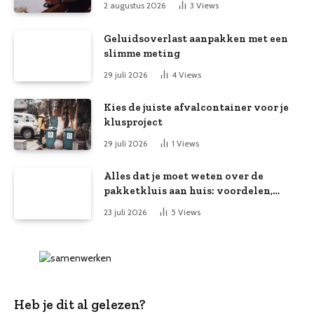
2 augustus 2026
3
Views
Geluidsoverlast aanpakken met een
slimme meting
29 juli 2026
4
Views
Kies de juiste afvalcontainer voor je
klusproject
29 juli 2026
1
Views
Alles dat je moet weten over de
pakketkluis aan huis: voordelen,
kooptips en belang
23 juli 2026
5
Views
Heb je dit al gelezen?