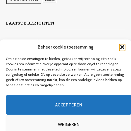
LAATSTE BERICHTEN
Zelf laminaat leggen
Beheer cookie toestemming
4 november 2023
10.132
Views
Om de beste ervaringen te bieden, gebruiken wij technologieën zoals
cookies om informatie over je apparaat op te slaan en/of te raadplegen.
Door in te stemmen met deze technologieën kunnen wij gegevens zoals
Keuken verbouwen op een budget
surfgedrag of unieke ID's op deze site verwerken. Als je geen toestemming
geeft of uw toestemming intrekt, kan dit een nadelige invloed hebben op
9 december 2023
9.706
Views
bepaalde functies en mogelijkheden.
Een gids voor meubels verven
ACCEPTEREN
8 december 2023
3.746
Views
WEIGEREN