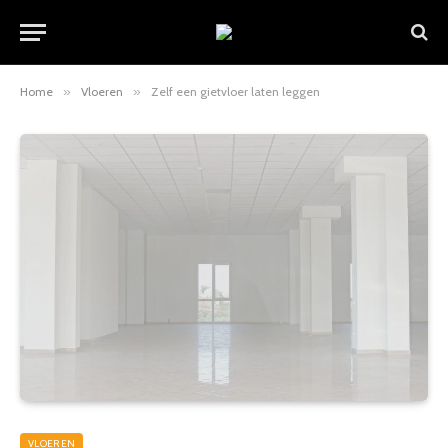
Home
»
Vloeren
»
Zelf een gietvloer laten leggen
VLOEREN