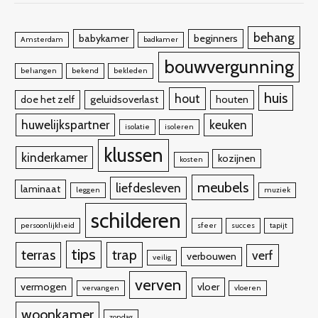
behang
babykamer
beginners
Amsterdam
badkamer
bouwvergunning
behangen
bekend
bekleden
huis
hout
doe het zelf
geluidsoverlast
houten
huwelijkspartner
keuken
isolatie
isoleren
klussen
kinderkamer
kozijnen
kosten
meubels
liefdesleven
laminaat
leggen
muziek
schilderen
persoonlijkheid
sfeer
succes
tapijt
tips
terras
trap
verf
verbouwen
veilig
verven
vermogen
vloer
vervangen
vloeren
woonkamer
zondag