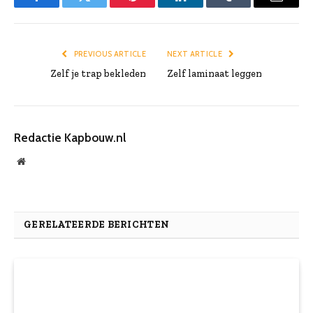
Facebook
Twitter
Pinterest
LinkedIn
Tumblr
Email
PREVIOUS ARTICLE
NEXT ARTICLE
Zelf je trap bekleden
Zelf laminaat leggen
Redactie Kapbouw.nl
Website
GERELATEERDE BERICHTEN