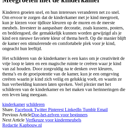
Kinderen groeien snel, en hun interesses veranderen net zo snel.
Om ervoor te zorgen dat de kinderkamer met je kind meegroeit,
kun je kiezen voor tijdloze kleuren op de muren en de meeste
meubels. Investeer in aanpasbare decoratie, zoals kussens, posters,
en beddengoed, die gemakkelijk kunnen worden gewijzigd als je
kind een nieuwe favoriete kleur of thema heeft. Op die manier blijft
de kamer een stimulerende en comfortabele plek voor je kind,
ongeacht hun leeftijd.
Het schilderen van de kinderkamer is een kans om je creativiteit de
vrije loop te laten en een magische ruimte te creëren waar je kind
van zal houden. Door zorgvuldig na te denken over kleuren,
thema’s en de groeipotentie van de kamer, kun je een omgeving
creëren waarin je kind zich veilig en gelukkig voelt, en waarin ze
hun verbeelding kunnen laten spreken. Veel plezier met het
schilderen van de kinderkamer en het maken van herinneringen die
een leven lang meegaan.
kinderkamer
schilderen
Share.
Facebook
Twitter
Pinterest
LinkedIn
Tumblr
Email
Previous Article
Doe-het-zelven voor beginners
Next Article
Verfkeuze voor kindermeubels
Redactie Kapbouw.nl