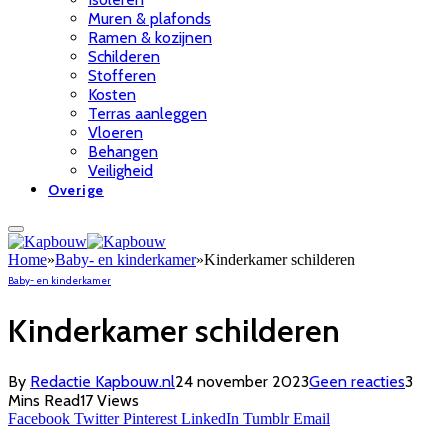
Muren & plafonds
Ramen & kozijnen
Schilderen
Stofferen
Kosten
Terras aanleggen
Vloeren
Behangen
Veiligheid
Overige
Home
»
Baby- en kinderkamer
»
Kinderkamer schilderen
Baby- en kinderkamer
Kinderkamer schilderen
By
Redactie Kapbouw.nl
24 november 2023
Geen reacties
3
Mins Read
17
Views
Facebook
Twitter
Pinterest
LinkedIn
Tumblr
Email