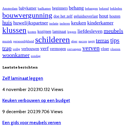
behang
babykamer
beginners
Amsterdam
badkamer
behangen
bekend
bekleden
bouwvergunning
hout
doe het zelf
geluidsoverlast
houten
huis
huwelijkspartner
keuken
kinderkamer
isolatie
isoleren
klussen
meubels
liefdesleven
kozijnen
laminaat
kosten
leggen
schilderen
tips
terras
muziek
persoonlijkheid
sfeer
succes
tapijt
verven
trap
verf
verbouwen
vermogen
vloer
veilig
vervangen
vloeren
woonkamer
zondag
Laatste berichten
Zelf laminaat leggen
4 november 2023
10.132
Views
Keuken verbouwen op een budget
9 december 2023
9.706
Views
Een gids voor meubels verven