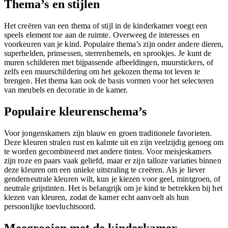
Thema’s en stijlen
Het creëren van een thema of stijl in de kinderkamer voegt een
speels element toe aan de ruimte. Overweeg de interesses en
voorkeuren van je kind. Populaire thema’s zijn onder andere dieren,
superhelden, prinsessen, sterrenhemels, en sprookjes. Je kunt de
muren schilderen met bijpassende afbeeldingen, muurstickers, of
zelfs een muurschildering om het gekozen thema tot leven te
brengen. Het thema kan ook de basis vormen voor het selecteren
van meubels en decoratie in de kamer.
Populaire kleurenschema’s
Voor jongenskamers zijn blauw en groen traditionele favorieten.
Deze kleuren stralen rust en kalmte uit en zijn veelzijdig genoeg om
te worden gecombineerd met andere tinten. Voor meisjeskamers
zijn roze en paars vaak geliefd, maar er zijn talloze variaties binnen
deze kleuren om een unieke uitstraling te creëren. Als je liever
genderneutrale kleuren wilt, kun je kiezen voor geel, mintgroen, of
neutrale grijstinten. Het is belangrijk om je kind te betrekken bij het
kiezen van kleuren, zodat de kamer echt aanvoelt als hun
persoonlijke toevluchtsoord.
Meegroeien met de kinderkamer