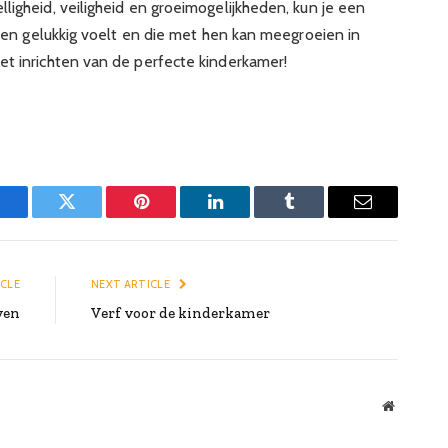
ligheid, veiligheid en groeimogelijkheden, kun je een
ig en gelukkig voelt en die met hen kan meegroeien in
et inrichten van de perfecte kinderkamer!
Facebook
Twitter
Pinterest
LinkedIn
Tumblr
Email
ICLE
NEXT ARTICLE
ven
Verf voor de kinderkamer
Website