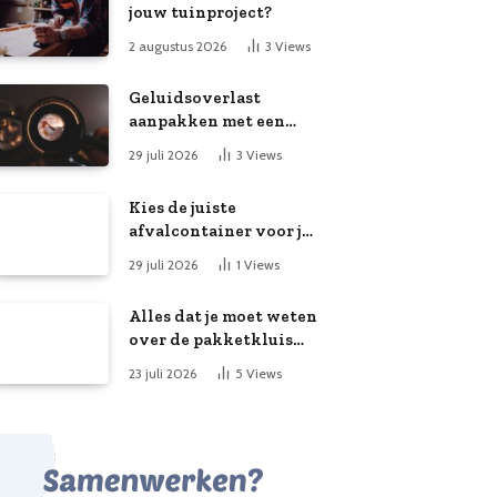
jouw tuinproject?
2 augustus 2026
3
Views
Geluidsoverlast
aanpakken met een
slimme meting
29 juli 2026
3
Views
Kies de juiste
afvalcontainer voor je
klusproject
29 juli 2026
1
Views
Alles dat je moet weten
over de pakketkluis
aan huis: voordelen,
23 juli 2026
5
Views
kooptips en belang