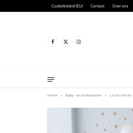
Cookiebeleid (EU)
Contact
Over ons
Facebook
X
Instagram
(Twitter)
Home
»
Baby- en kinderkamer
»
Leuke ideeën 