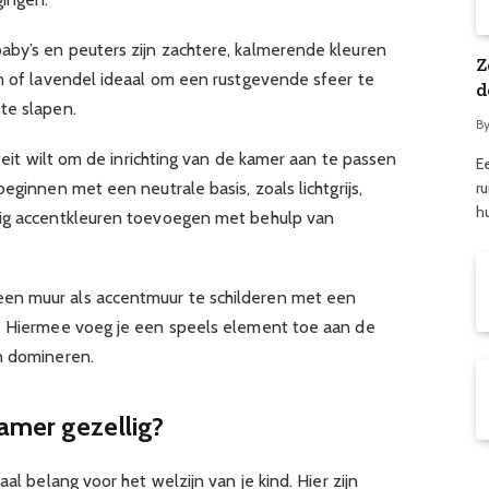
aby’s en peuters zijn zachtere, kalmerende kleuren
Z
en of lavendel ideaal om een rustgevende sfeer te
d
te slapen.
B
iteit wilt om de inrichting van de kamer aan te passen
E
ru
eginnen met een neutrale basis, zoals lichtgrijs,
h
dig accentkleuren toevoegen met behulp van
en muur als accentmuur te schilderen met een
n. Hiermee voeg je een speels element toe aan de
n domineren.
amer gezellig?
aal belang voor het welzijn van je kind. Hier zijn