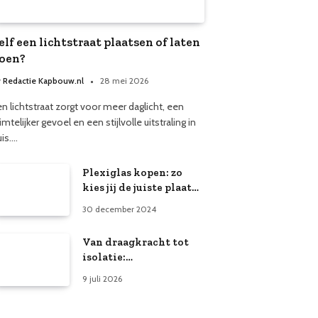
elf een lichtstraat plaatsen of laten
oen?
y
Redactie Kapbouw.nl
28 mei 2026
en lichtstraat zorgt voor meer daglicht, een
imtelijker gevoel en een stijlvolle uitstraling in
uis.…
Plexiglas kopen: zo
kies jij de juiste plaat
voor jouw project!
30 december 2024
Van draagkracht tot
isolatie:
aandachtspunten bij
9 juli 2026
het renoveren van een
vloer