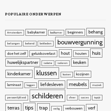
(Twitter)
POPULAIRE ONDERWERPEN
behang
babykamer
beginners
Amsterdam
badkamer
bouwvergunning
behangen
bekend
bekleden
huis
hout
doe het zelf
geluidsoverlast
houten
huwelijkspartner
keuken
isolatie
isoleren
klussen
kinderkamer
kozijnen
kosten
meubels
liefdesleven
laminaat
leggen
muziek
schilderen
persoonlijkheid
sfeer
succes
tapijt
tips
terras
trap
verf
verbouwen
veilig