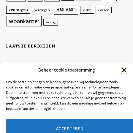
verven
vermogen
vloer
vervangen
vloeren
woonkamer
zondag
LAATSTE BERICHTEN
Zelf laminaat leggen
Beheer cookie toestemming
4 november 2023
10.132
Views
Om de beste ervaringen te bieden, gebruiken wij technologieën zoals
cookies om informatie over je apparaat op te slaan en/of te raadplegen.
Door in te stemmen met deze technologieën kunnen wij gegevens zoals
Keuken verbouwen op een budget
surfgedrag of unieke ID's op deze site verwerken. Als je geen toestemming
geeft of uw toestemming intrekt, kan dit een nadelige invloed hebben op
9 december 2023
9.706
Views
bepaalde functies en mogelijkheden.
Een gids voor meubels verven
ACCEPTEREN