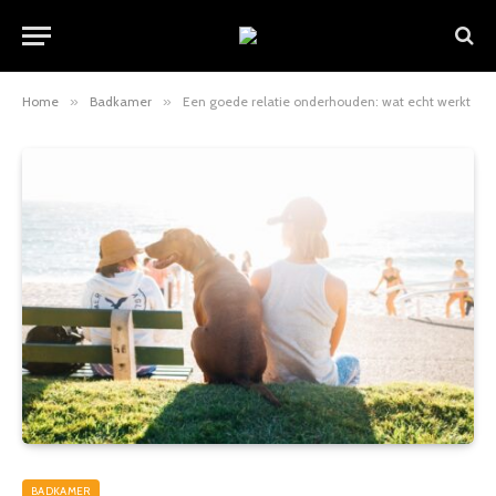
Home
»
Badkamer
»
Een goede relatie onderhouden: wat echt werkt
BADKAMER