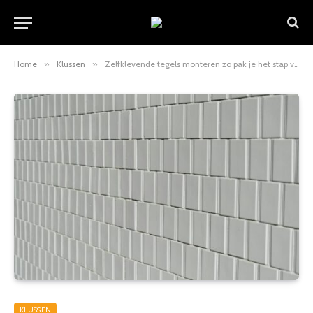
Home
»
Klussen
»
Zelfklevende tegels monteren zo pak je het stap voor stap aan
KLUSSEN