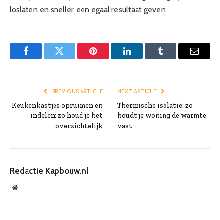
loslaten en sneller een egaal resultaat geven.
Facebook
Twitter
Pinterest
LinkedIn
Tumblr
Email
PREVIOUS ARTICLE
NEXT ARTICLE
Keukenkastjes opruimen en
Thermische isolatie: zo
indelen: zo houd je het
houdt je woning de warmte
overzichtelijk
vast
Redactie Kapbouw.nl
Website