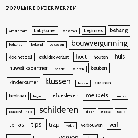
POPULAIRE ONDERWERPEN
behang
babykamer
beginners
Amsterdam
badkamer
bouwvergunning
behangen
bekend
bekleden
huis
hout
doe het zelf
geluidsoverlast
houten
huwelijkspartner
keuken
isolatie
isoleren
klussen
kinderkamer
kozijnen
kosten
meubels
liefdesleven
laminaat
leggen
muziek
schilderen
persoonlijkheid
sfeer
succes
tapijt
tips
terras
trap
verf
verbouwen
veilig
verven