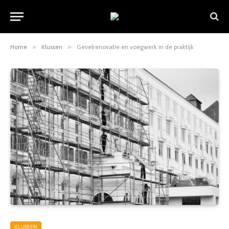
Home
»
Klussen
»
Gevelrenovatie en voegwerk in de praktijk
KLUSSEN