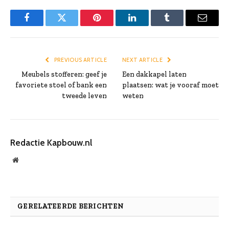
Facebook
Twitter
Pinterest
LinkedIn
Tumblr
Email
PREVIOUS ARTICLE
NEXT ARTICLE
Meubels stofferen: geef je
Een dakkapel laten
favoriete stoel of bank een
plaatsen: wat je vooraf moet
tweede leven
weten
Redactie Kapbouw.nl
Website
GERELATEERDE BERICHTEN