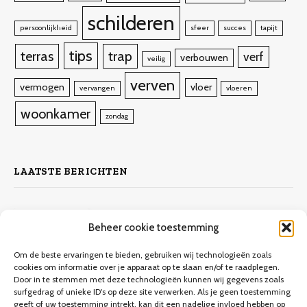
schilderen
persoonlijkheid
sfeer
succes
tapijt
tips
terras
trap
verf
verbouwen
veilig
verven
vermogen
vloer
vervangen
vloeren
woonkamer
zondag
LAATSTE BERICHTEN
Zelf laminaat leggen
Beheer cookie toestemming
4 november 2023
10.132
Views
Om de beste ervaringen te bieden, gebruiken wij technologieën zoals
cookies om informatie over je apparaat op te slaan en/of te raadplegen.
Door in te stemmen met deze technologieën kunnen wij gegevens zoals
Keuken verbouwen op een budget
surfgedrag of unieke ID's op deze site verwerken. Als je geen toestemming
geeft of uw toestemming intrekt, kan dit een nadelige invloed hebben op