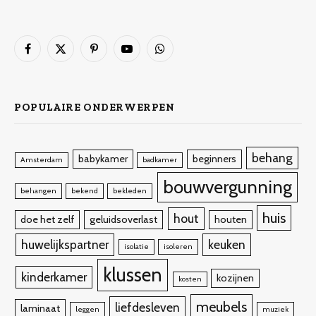
Facebook
X
Pinterest
YouTube
WhatsApp
(Twitter)
POPULAIRE ONDERWERPEN
behang
babykamer
beginners
Amsterdam
badkamer
bouwvergunning
behangen
bekend
bekleden
huis
hout
doe het zelf
geluidsoverlast
houten
huwelijkspartner
keuken
isolatie
isoleren
klussen
kinderkamer
kozijnen
kosten
meubels
liefdesleven
laminaat
leggen
muziek