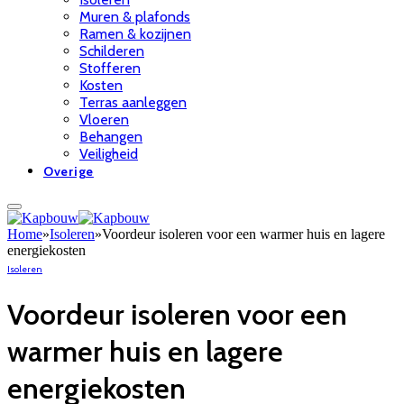
Muren & plafonds
Ramen & kozijnen
Schilderen
Stofferen
Kosten
Terras aanleggen
Vloeren
Behangen
Veiligheid
Overige
Home
»
Isoleren
»
Voordeur isoleren voor een warmer huis en lagere
energiekosten
Isoleren
Voordeur isoleren voor een
warmer huis en lagere
energiekosten