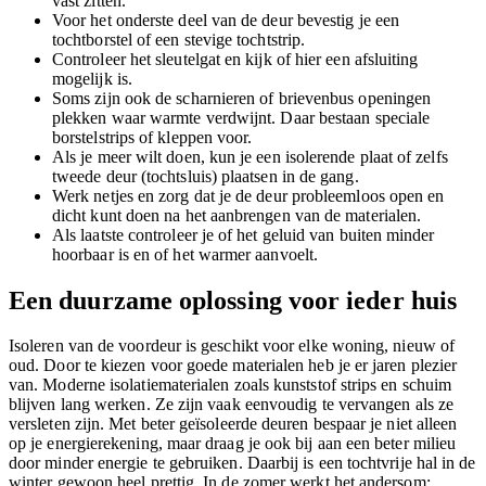
vast zitten.
Voor het onderste deel van de deur bevestig je een
tochtborstel of een stevige tochtstrip.
Controleer het sleutelgat en kijk of hier een afsluiting
mogelijk is.
Soms zijn ook de scharnieren of brievenbus openingen
plekken waar warmte verdwijnt. Daar bestaan speciale
borstelstrips of kleppen voor.
Als je meer wilt doen, kun je een isolerende plaat of zelfs
tweede deur (tochtsluis) plaatsen in de gang.
Werk netjes en zorg dat je de deur probleemloos open en
dicht kunt doen na het aanbrengen van de materialen.
Als laatste controleer je of het geluid van buiten minder
hoorbaar is en of het warmer aanvoelt.
Een duurzame oplossing voor ieder huis
Isoleren van de voordeur is geschikt voor elke woning, nieuw of
oud. Door te kiezen voor goede materialen heb je er jaren plezier
van. Moderne isolatiematerialen zoals kunststof strips en schuim
blijven lang werken. Ze zijn vaak eenvoudig te vervangen als ze
versleten zijn. Met beter geïsoleerde deuren bespaar je niet alleen
op je energierekening, maar draag je ook bij aan een beter milieu
door minder energie te gebruiken. Daarbij is een tochtvrije hal in de
winter gewoon heel prettig. In de zomer werkt het andersom: