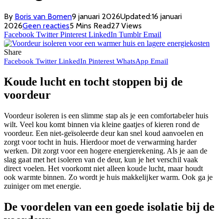
By
Boris van Bomen
9 januari 2026
Updated:
16 januari
2026
Geen reacties
5 Mins Read
27
Views
Facebook
Twitter
Pinterest
LinkedIn
Tumblr
Email
Share
Facebook
Twitter
LinkedIn
Pinterest
WhatsApp
Email
Koude lucht en tocht stoppen bij de
voordeur
Voordeur isoleren is een slimme stap als je een comfortabeler huis
wilt. Veel kou komt binnen via kleine gaatjes of kieren rond de
voordeur. Een niet-geïsoleerde deur kan snel koud aanvoelen en
zorgt voor tocht in huis. Hierdoor moet de verwarming harder
werken. Dit zorgt voor een hogere energierekening. Als je aan de
slag gaat met het isoleren van de deur, kun je het verschil vaak
direct voelen. Het voorkomt niet alleen koude lucht, maar houdt
ook warmte binnen. Zo wordt je huis makkelijker warm. Ook ga je
zuiniger om met energie.
De voordelen van een goede isolatie bij de