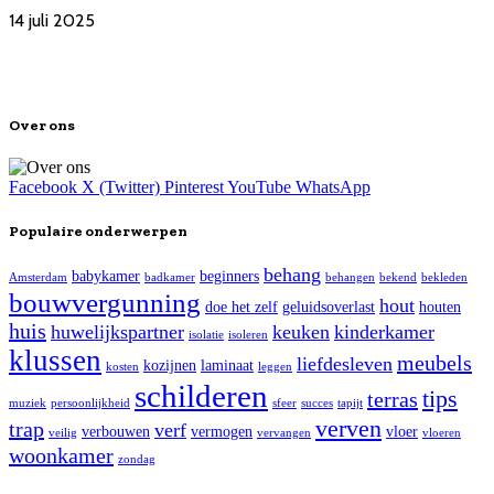
14 juli 2025
Over ons
Facebook
X (Twitter)
Pinterest
YouTube
WhatsApp
Populaire onderwerpen
behang
babykamer
beginners
Amsterdam
badkamer
behangen
bekend
bekleden
bouwvergunning
hout
doe het zelf
geluidsoverlast
houten
huis
huwelijkspartner
keuken
kinderkamer
isolatie
isoleren
klussen
meubels
liefdesleven
kozijnen
laminaat
kosten
leggen
schilderen
tips
terras
muziek
persoonlijkheid
sfeer
succes
tapijt
verven
trap
verf
verbouwen
vermogen
vloer
veilig
vervangen
vloeren
woonkamer
zondag