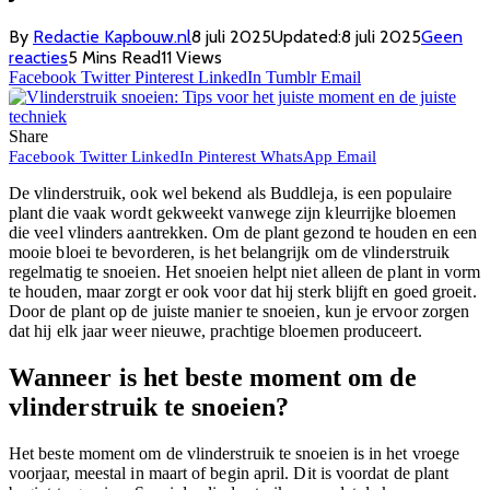
By
Redactie Kapbouw.nl
8 juli 2025
Updated:
8 juli 2025
Geen
reacties
5 Mins Read
11
Views
Facebook
Twitter
Pinterest
LinkedIn
Tumblr
Email
Share
Facebook
Twitter
LinkedIn
Pinterest
WhatsApp
Email
De vlinderstruik, ook wel bekend als Buddleja, is een populaire
plant die vaak wordt gekweekt vanwege zijn kleurrijke bloemen
die veel vlinders aantrekken. Om de plant gezond te houden en een
mooie bloei te bevorderen, is het belangrijk om de vlinderstruik
regelmatig te snoeien. Het snoeien helpt niet alleen de plant in vorm
te houden, maar zorgt er ook voor dat hij sterk blijft en goed groeit.
Door de plant op de juiste manier te snoeien, kun je ervoor zorgen
dat hij elk jaar weer nieuwe, prachtige bloemen produceert.
Wanneer is het beste moment om de
vlinderstruik te snoeien?
Het beste moment om de vlinderstruik te snoeien is in het vroege
voorjaar, meestal in maart of begin april. Dit is voordat de plant