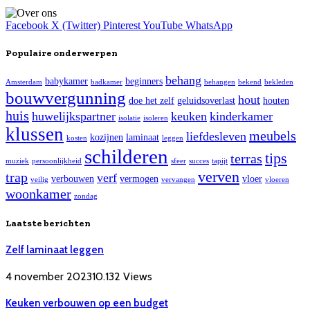
Facebook
X (Twitter)
Pinterest
YouTube
WhatsApp
Populaire onderwerpen
behang
babykamer
beginners
Amsterdam
badkamer
behangen
bekend
bekleden
bouwvergunning
hout
doe het zelf
geluidsoverlast
houten
huis
huwelijkspartner
keuken
kinderkamer
isolatie
isoleren
klussen
meubels
liefdesleven
kozijnen
laminaat
kosten
leggen
schilderen
tips
terras
muziek
persoonlijkheid
sfeer
succes
tapijt
verven
trap
verf
verbouwen
vermogen
vloer
veilig
vervangen
vloeren
woonkamer
zondag
Laatste berichten
Zelf laminaat leggen
4 november 2023
10.132
Views
Keuken verbouwen op een budget