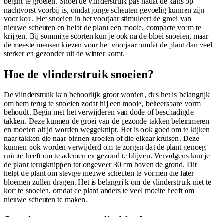
begint te groeien. Snoei de vlinderstruik pas nadat de kans op
nachtvorst voorbij is, omdat jonge scheuten gevoelig kunnen zijn
voor kou. Het snoeien in het voorjaar stimuleert de groei van
nieuwe scheuten en helpt de plant een mooie, compacte vorm te
krijgen. Bij sommige soorten kun je ook na de bloei snoeien, maar
de meeste mensen kiezen voor het voorjaar omdat de plant dan veel
sterker en gezonder uit de winter komt.
Hoe de vlinderstruik snoeien?
De vlinderstruik kan behoorlijk groot worden, dus het is belangrijk
om hem terug te snoeien zodat hij een mooie, beheersbare vorm
behoudt. Begin met het verwijderen van dode of beschadigde
takken. Deze kunnen de groei van de gezonde takken belemmeren
en moeten altijd worden weggeknipt. Het is ook goed om te kijken
naar takken die naar binnen groeien of die elkaar kruisen. Deze
kunnen ook worden verwijderd om te zorgen dat de plant genoeg
ruimte heeft om te ademen en gezond te blijven. Vervolgens kun je
de plant terugknippen tot ongeveer 30 cm boven de grond. Dit
helpt de plant om stevige nieuwe scheuten te vormen die later
bloemen zullen dragen. Het is belangrijk om de vlinderstruik niet te
kort te snoeien, omdat de plant anders te veel moeite heeft om
nieuwe scheuten te maken.