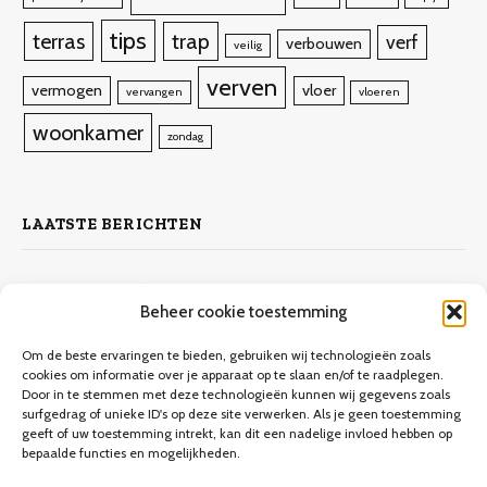
tips
terras
trap
verf
verbouwen
veilig
verven
vermogen
vloer
vervangen
vloeren
woonkamer
zondag
LAATSTE BERICHTEN
Zelf laminaat leggen
Beheer cookie toestemming
4 november 2023
10.132
Views
Om de beste ervaringen te bieden, gebruiken wij technologieën zoals
cookies om informatie over je apparaat op te slaan en/of te raadplegen.
Door in te stemmen met deze technologieën kunnen wij gegevens zoals
Keuken verbouwen op een budget
surfgedrag of unieke ID's op deze site verwerken. Als je geen toestemming
geeft of uw toestemming intrekt, kan dit een nadelige invloed hebben op
9 december 2023
9.706
Views
bepaalde functies en mogelijkheden.