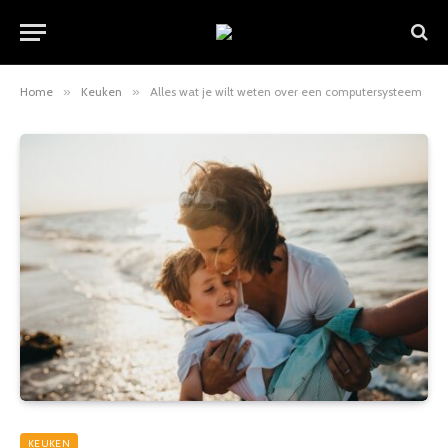
Home
»
Keuken
»
Alles wat je wilt weten over een computersysteem
KEUKEN