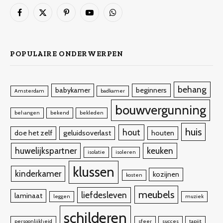
Facebook
X
Pinterest
YouTube
WhatsApp
(Twitter)
POPULAIRE ONDERWERPEN
behang
babykamer
beginners
Amsterdam
badkamer
bouwvergunning
behangen
bekend
bekleden
huis
hout
doe het zelf
geluidsoverlast
houten
huwelijkspartner
keuken
isolatie
isoleren
klussen
kinderkamer
kozijnen
kosten
meubels
liefdesleven
laminaat
leggen
muziek
schilderen
persoonlijkheid
sfeer
succes
tapijt