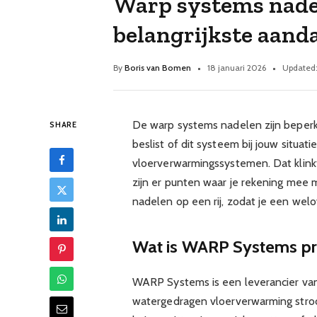
Warp systems nadele
belangrijkste aan
By
Boris van Bomen
18 januari 2026
Updated
De warp systems nadelen zijn beperk
SHARE
beslist of dit systeem bij jouw situ
vloerverwarmingssystemen. Dat klink
zijn er punten waar je rekening mee 
nadelen op een rij, zodat je een we
Wat is WARP Systems pr
WARP Systems is een leverancier va
watergedragen vloerverwarming stro