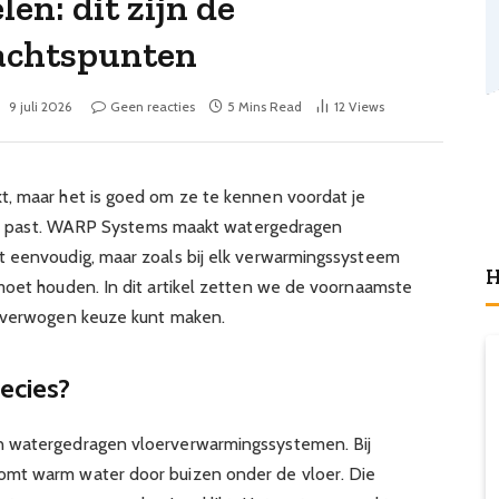
n: dit zijn de
dachtspunten
:
9 juli 2026
Geen reacties
5 Mins Read
12
Views
t, maar het is goed om ze te kennen voordat je
atie past. WARP Systems maakt watergedragen
t eenvoudig, maar zoals bij elk verwarmingssysteem
H
moet houden. In dit artikel zetten we de voornaamste
loverwogen keuze kunt maken.
ecies?
n watergedragen vloerverwarmingssystemen. Bij
omt warm water door buizen onder de vloer. Die