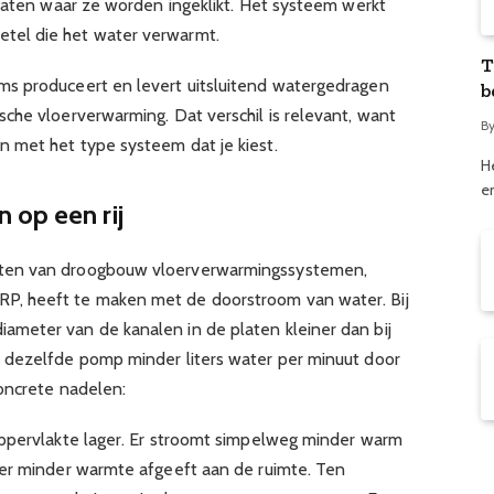
platen waar ze worden ingeklikt. Het systeem werkt
el die het water verwarmt.
T
s produceert en levert uitsluitend watergedragen
b
che vloerverwarming. Dat verschil is relevant, want
B
 met het type systeem dat je kiest.
H
e
 op een rij
ten van droogbouw vloerverwarmingssystemen,
, heeft te maken met de doorstroom van water. Bij
meter van de kanalen in de platen kleiner dan bij
 dezelfde pomp minder liters water per minuut door
concrete nadelen:
oppervlakte lager. Er stroomt simpelweg minder warm
oer minder warmte afgeeft aan de ruimte. Ten