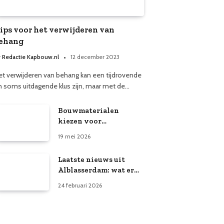
ips voor het verwijderen van
ehang
y
Redactie Kapbouw.nl
12 december 2023
et verwijderen van behang kan een tijdrovende
n soms uitdagende klus zijn, maar met de…
Bouwmaterialen
kiezen voor
nieuwbouw: waar let je
19 mei 2026
op?
Laatste nieuws uit
Alblasserdam: wat er
speelt in de gemeente
24 februari 2026