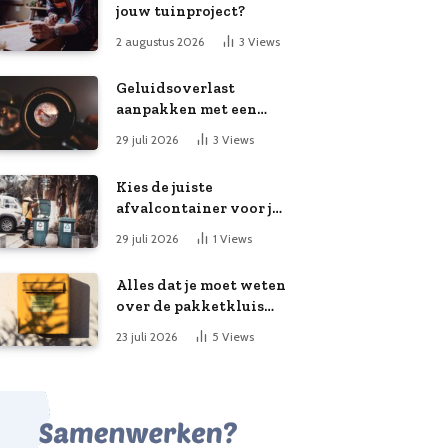
jouw tuinproject?
2 augustus 2026
3
Views
Geluidsoverlast
aanpakken met een
slimme meting
29 juli 2026
3
Views
Kies de juiste
afvalcontainer voor je
klusproject
29 juli 2026
1
Views
Alles dat je moet weten
over de pakketkluis
aan huis: voordelen,
23 juli 2026
5
Views
kooptips en belang