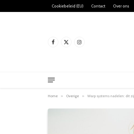
Cookiebeleid (EU)
Contact
Over ons
Facebook
X
Instagram
(Twitter)
Home
»
Overige
»
Warp systems nadelen: dit zi