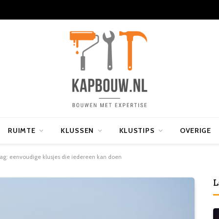
RUIMTE
KLUSSEN
KLUSTIPS
OVERIGE
lag: eenvoudige klusjes die iedereen kan doen
L