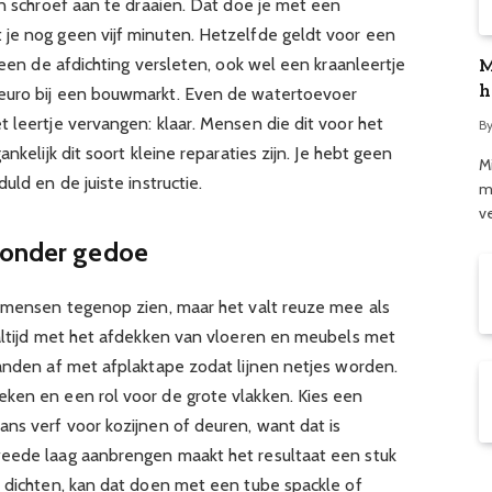
en schroef aan te draaien. Dat doe je met een
je nog geen vijf minuten. Hetzelfde geldt voor een
leen de afdichting versleten, ook wel een kraanleertje
M
h
euro bij een bouwmarkt. Even de watertoevoer
 leertje vervangen: klaar. Mensen die dit voor het
B
nkelijk dit soort kleine reparaties zijn. Je hebt geen
Mi
uld en de juiste instructie.
m
v
zonder gedoe
l mensen tegenop zien, maar het valt reuze mee als
 altijd met het afdekken van vloeren en meubels met
randen af met afplaktape zodat lijnen netjes worden.
ken en een rol voor de grote vlakken. Kies een
ans verf voor kozijnen of deuren, want dat is
weede laag aanbrengen maakt het resultaat een stuk
l dichten, kan dat doen met een tube spackle of