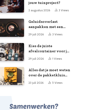
jouw tuinproject?
2 augustus 2026
3
Views
Geluidsoverlast
aanpakken met een
slimme meting
29 juli 2026
3
Views
Kies de juiste
afvalcontainer voor je
klusproject
29 juli 2026
1
Views
Alles dat je moet weten
over de pakketkluis
aan huis: voordelen,
23 juli 2026
5
Views
kooptips en belang