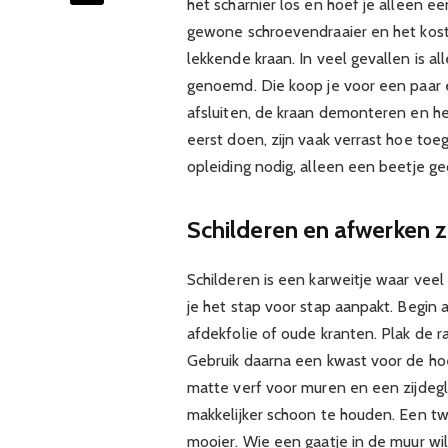
het scharnier los en hoef je alleen e
gewone schroevendraaier en het kost 
lekkende kraan. In veel gevallen is al
genoemd. Die koop je voor een paar 
afsluiten, de kraan demonteren en het
eerst doen, zijn vaak verrast hoe toega
opleiding nodig, alleen een beetje ged
Schilderen en afwerken 
Schilderen is een karweitje waar vee
je het stap voor stap aanpakt. Begin
afdekfolie of oude kranten. Plak de 
Gebruik daarna een kwast voor de hoe
matte verf voor muren en een zijdegl
makkelijker schoon te houden. Een t
mooier. Wie een gaatje in de muur wi