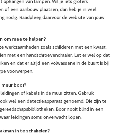
het ophangen van lampen. Wil je iets groters
n of een aanbouw plaatsen, dan heb je in veel
ng nodig. Raadpleeg daarvoor de website van jouw
ren om mee te helpen?
chte werkzaamheden zoals schilderen met een kwast,
ien met een handschroevendraaier. Let er wel op dat
ken en dat er altijd een volwassene in de buurt is bij
rpe voorwerpen.
n muur boor?
 leidingen of kabels in de muur zitten. Gebruik
 ook wel een detectieapparaat genoemd. Die zijn te
 gereedschapsbibliotheken. Boor nooit blind in een
 waar leidingen soms onverwacht lopen.
akman in te schakelen?