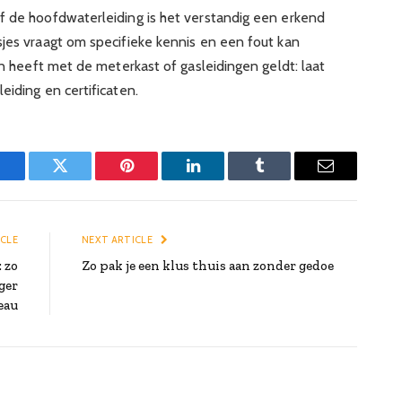
f de hoofdwaterleiding is het verstandig een erkend
sjes vraagt om specifieke kennis en een fout kan
en heeft met de meterkast of gasleidingen geldt: laat
eiding en certificaten.
Facebook
Twitter
Pinterest
LinkedIn
Tumblr
Email
ICLE
NEXT ARTICLE
 zo
Zo pak je een klus thuis aan zonder gedoe
ger
eau