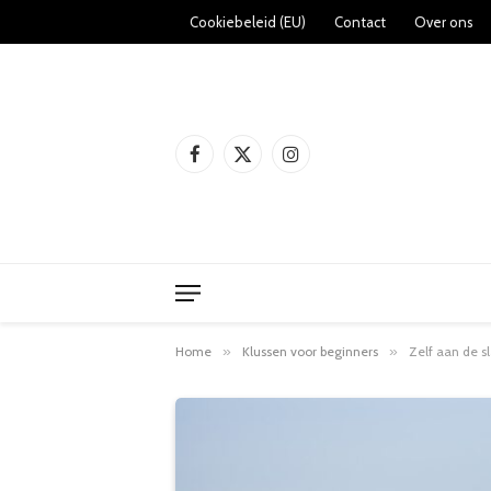
Cookiebeleid (EU)
Contact
Over ons
Facebook
X
Instagram
(Twitter)
Home
»
Klussen voor beginners
»
Zelf aan de s