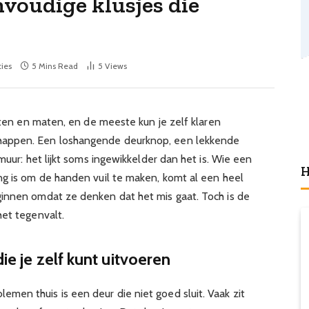
envoudige klusjes die
ies
5 Mins Read
5
Views
orten en maten, en de meeste kun je zelf klaren
happen. Een loshangende deurknop, een lekkende
muur: het lijkt soms ingewikkelder dan het is. Wie een
H
ng is om de handen vuil te maken, komt al een heel
innen omdat ze denken dat het mis gaat. Toch is de
het tegenvalt.
die je zelf kunt uitvoeren
en thuis is een deur die niet goed sluit. Vaak zit