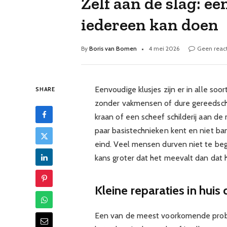
Zelf aan de slag: e
iedereen kan doen
By
Boris van Bomen
4 mei 2026
Geen react
Eenvoudige klusjes zijn er in alle so
SHARE
zonder vakmensen of dure gereedsc
kraan of een scheef schilderij aan de 
paar basistechnieken kent en niet ba
eind. Veel mensen durven niet te beg
kans groter dat het meevalt dan dat 
Kleine reparaties in huis 
Een van de meest voorkomende problem