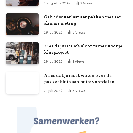
2 augustus 2026
3
Views
Geluidsoverlast aanpakken met een
slimme meting
29 juli 2026
3
Views
Kies de juiste afvalcontainer voor je
klusproject
29 juli 2026
1
Views
Alles dat je moet weten over de
pakketkluis aan huis: voordelen,
kooptips en belang
23 juli 2026
5
Views