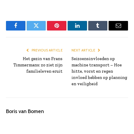
Facebook
Twitter
Pinterest
LinkedIn
Tumblr
Email
PREVIOUS ARTICLE
NEXT ARTICLE
Het gezin van Frans
Seizoensinvloeden op
Timmermans: zo ziet zijn
machine transport – Hoe
familieleven eruit
hitte, vorst en regen
invloed hebben op planning
en veiligheid
Boris van Bomen