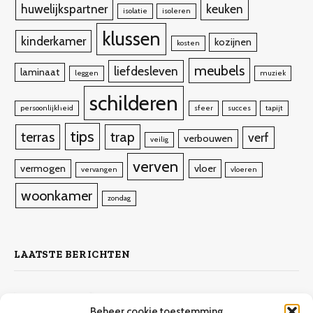
huwelijkspartner
keuken
isolatie
isoleren
klussen
kinderkamer
kozijnen
kosten
meubels
liefdesleven
laminaat
leggen
muziek
schilderen
persoonlijkheid
sfeer
succes
tapijt
tips
terras
trap
verf
verbouwen
veilig
verven
vermogen
vloer
vervangen
vloeren
woonkamer
zondag
LAATSTE BERICHTEN
Zelf laminaat leggen
Beheer cookie toestemming