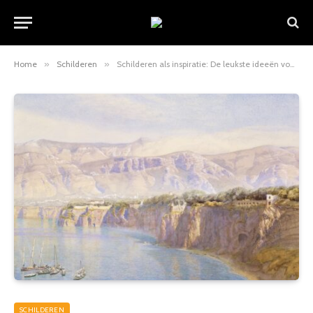
Home
»
Schilderen
»
Schilderen als inspiratie: De leukste ideeën voor jouw volgende kunstwerk
SCHILDEREN