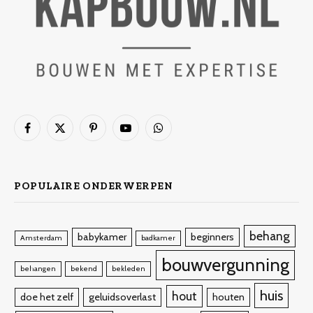
Facebook
X
Pinterest
YouTube
WhatsApp
(Twitter)
POPULAIRE ONDERWERPEN
behang
babykamer
beginners
Amsterdam
badkamer
bouwvergunning
behangen
bekend
bekleden
huis
hout
doe het zelf
geluidsoverlast
houten