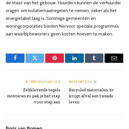
de staat van het gebouw. Huurders kunnen de verhuurder
vragen om isolatiemaatregelen te nemen, zeker als het
energielabel laag is. Sommige gemeenten en
woningcorporaties bieden hiervoor speciale programma’s
aan waarbij bewoners geen kosten hoeven te maken.
Facebook
Twitter
Pinterest
LinkedIn
Tumblr
Email
PREVIOUS ARTICLE
NEXT ARTICLE
Zelfklevende tegels
Recycled materialen: zo
monteren zo pak je het stap
krijgt afval een tweede
voor stap aan
leven
Boris van Bomen