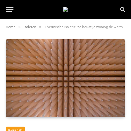
Home
»
Isoleren
»
Thermische isolatie: zo houdt je woning de warmte vast
ISOLEREN