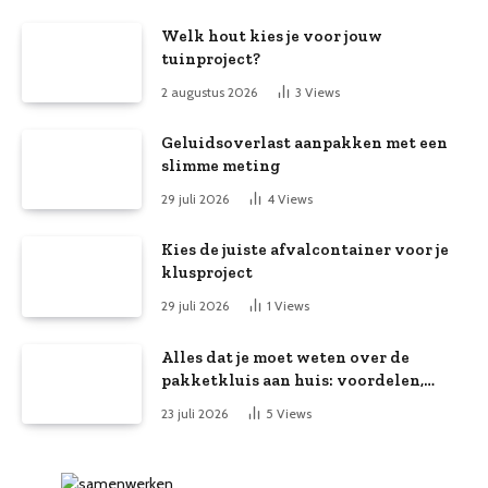
Welk hout kies je voor jouw
tuinproject?
2 augustus 2026
3
Views
Geluidsoverlast aanpakken met een
slimme meting
29 juli 2026
4
Views
Kies de juiste afvalcontainer voor je
klusproject
29 juli 2026
1
Views
Alles dat je moet weten over de
pakketkluis aan huis: voordelen,
kooptips en belang
23 juli 2026
5
Views