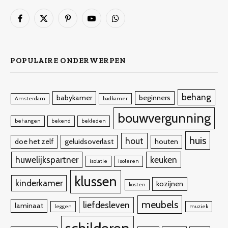
Facebook
X
Pinterest
YouTube
WhatsApp
(Twitter)
POPULAIRE ONDERWERPEN
behang
babykamer
beginners
Amsterdam
badkamer
bouwvergunning
behangen
bekend
bekleden
huis
hout
doe het zelf
geluidsoverlast
houten
huwelijkspartner
keuken
isolatie
isoleren
klussen
kinderkamer
kozijnen
kosten
meubels
liefdesleven
laminaat
leggen
muziek