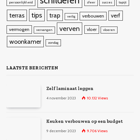
schilderen
persoonlijkheid
sfeer
succes
tapijt
tips
terras
trap
verf
verbouwen
veilig
verven
vermogen
vloer
vervangen
vloeren
woonkamer
zondag
LAATSTE BERICHTEN
Zelf laminaat leggen
4 november 2023
10.132
Views
Keuken verbouwen op een budget
9 december 2023
9.706
Views