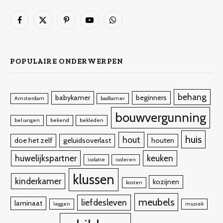
Facebook
X
Pinterest
YouTube
WhatsApp
(Twitter)
POPULAIRE ONDERWERPEN
behang
babykamer
beginners
Amsterdam
badkamer
bouwvergunning
behangen
bekend
bekleden
huis
hout
doe het zelf
geluidsoverlast
houten
huwelijkspartner
keuken
isolatie
isoleren
klussen
kinderkamer
kozijnen
kosten
meubels
liefdesleven
laminaat
leggen
muziek