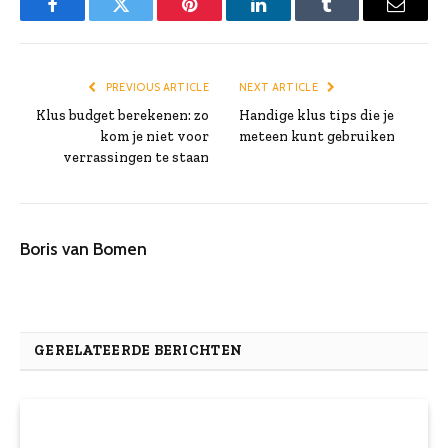
Facebook
Twitter
Pinterest
LinkedIn
Tumblr
Email
PREVIOUS ARTICLE
NEXT ARTICLE
Klus budget berekenen: zo
Handige klus tips die je
kom je niet voor
meteen kunt gebruiken
verrassingen te staan
Boris van Bomen
GERELATEERDE BERICHTEN