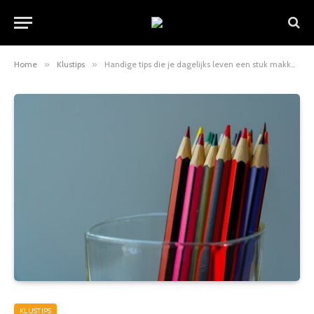
Home
»
Klustips
»
Handige tips die je dagelijks leven een stuk makkelijker maken
KLUSTIPS