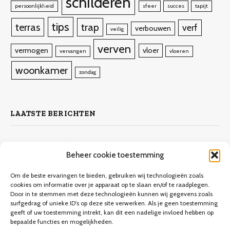
schilderen
persoonlijkheid
sfeer
succes
tapijt
tips
terras
trap
verf
verbouwen
veilig
verven
vermogen
vloer
vervangen
vloeren
woonkamer
zondag
LAATSTE BERICHTEN
Zelf laminaat leggen
Beheer cookie toestemming
4 november 2023
10.132
Views
Om de beste ervaringen te bieden, gebruiken wij technologieën zoals
cookies om informatie over je apparaat op te slaan en/of te raadplegen.
Door in te stemmen met deze technologieën kunnen wij gegevens zoals
Keuken verbouwen op een budget
surfgedrag of unieke ID's op deze site verwerken. Als je geen toestemming
geeft of uw toestemming intrekt, kan dit een nadelige invloed hebben op
9 december 2023
9.706
Views
bepaalde functies en mogelijkheden.