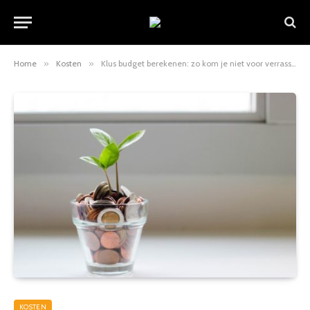
Home
»
Kosten
»
Klus budget berekenen: zo kom je niet voor verrassingen te staan
KOSTEN