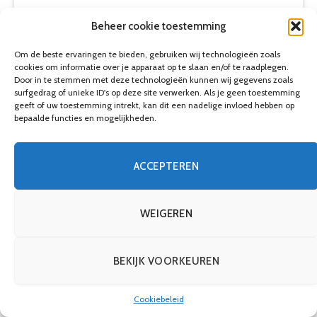
Beheer cookie toestemming
Om de beste ervaringen te bieden, gebruiken wij technologieën zoals
cookies om informatie over je apparaat op te slaan en/of te raadplegen.
Door in te stemmen met deze technologieën kunnen wij gegevens zoals
surfgedrag of unieke ID's op deze site verwerken. Als je geen toestemming
geeft of uw toestemming intrekt, kan dit een nadelige invloed hebben op
bepaalde functies en mogelijkheden.
Waarom kiezen voor kwaliteitsverf
20 maart 2024
ACCEPTEREN
Comments are closed.
WEIGEREN
Laatste berichten
BEKIJK VOORKEUREN
Cookiebeleid
Welk hout kies je voor jouw