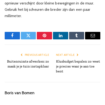
opnieuw verschijnt door kleine bewegingen in de muur.
Gebruik het bij scheuren die breder zijn dan een paar
millimeter.
Facebook
Twitter
Pinterest
LinkedIn
Tumblr
Email
PREVIOUS ARTICLE
NEXT ARTICLE
Buitenruimte afwerken: zo
Klusbudget bepalen: zo weet
maak je je tuin instapklaar
je precies waar je aan toe
bent
Boris van Bomen