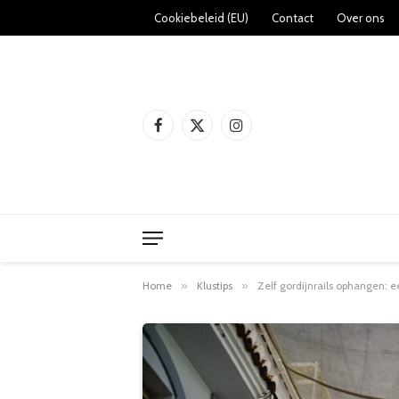
Cookiebeleid (EU)
Contact
Over ons
Facebook
X
Instagram
(Twitter)
Home
»
Klustips
»
Zelf gordijnrails ophangen: e