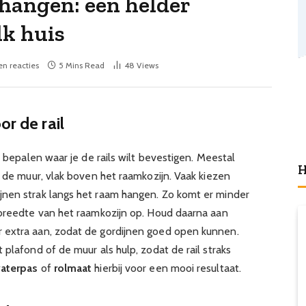
phangen: een helder
lk huis
n reacties
5 Mins Read
48
Views
or de rail
m bepalen waar je de rails wilt bevestigen. Meestal
H
n de muur, vlak boven het raamkozijn. Vaak kiezen
jnen strak langs het raam hangen. Zo komt er minder
 breedte van het raamkozijn op. Houd daarna aan
 extra aan, zodat de gordijnen goed open kunnen.
 plafond of de muur als hulp, zodat de rail straks
aterpas
of
rolmaat
hierbij voor een mooi resultaat.