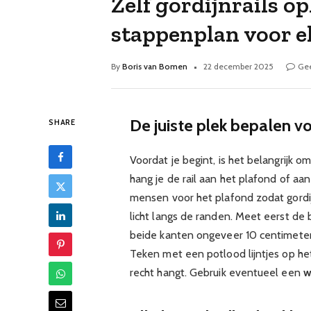
Zelf gordijnrails o
stappenplan voor e
By
Boris van Bomen
22 december 2025
Gee
De juiste plek bepalen vo
SHARE
Voordat je begint, is het belangrijk o
hang je de rail aan het plafond of aa
mensen voor het plafond zodat gordi
licht langs de randen. Meet eerst de
beide kanten ongeveer 10 centimeter
Teken met een potlood lijntjes op het
recht hangt. Gebruik eventueel een
w