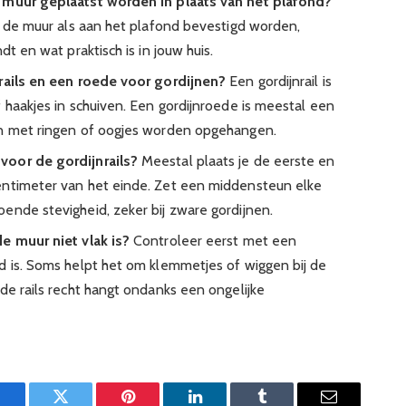
e muur geplaatst worden in plaats van het plafond?
an de muur als aan het plafond bevestigd worden,
dt en wat praktisch is in jouw huis.
 rails en een roede voor gordijnen?
Een gordijnrail is
 haakjes in schuiven. Een gordijnroede is meestal een
en met ringen of oogjes worden opgehangen.
voor de gordijnrails?
Meestal plaats je de eerste en
entimeter van het einde. Zet een middensteun elke
ende stevigheid, zeker bij zware gordijnen.
e muur niet vlak is?
Controleer eerst met een
d is. Soms helpt het om klemmetjes of wiggen bij de
de rails recht hangt ondanks een ongelijke