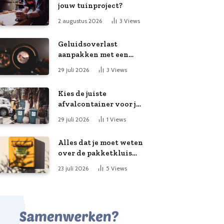
jouw tuinproject?
2 augustus 2026
3
Views
Geluidsoverlast
aanpakken met een
slimme meting
29 juli 2026
3
Views
Kies de juiste
afvalcontainer voor je
klusproject
29 juli 2026
1
Views
Alles dat je moet weten
over de pakketkluis
aan huis: voordelen,
23 juli 2026
5
Views
kooptips en belang