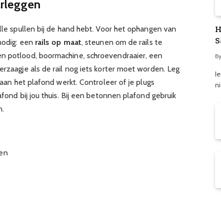
arleggen
alle spullen bij de hand hebt. Voor het ophangen van
H
S
 nodig: een
rails op maat
, steunen om de rails te
en potlood, boormachine, schroevendraaier, een
B
zerzaagje als de rail nog iets korter moet worden. Leg
Ie
e aan het plafond werkt. Controleer of je plugs
n
afond bij jou thuis. Bij een betonnen plafond gebruik
n.
gen