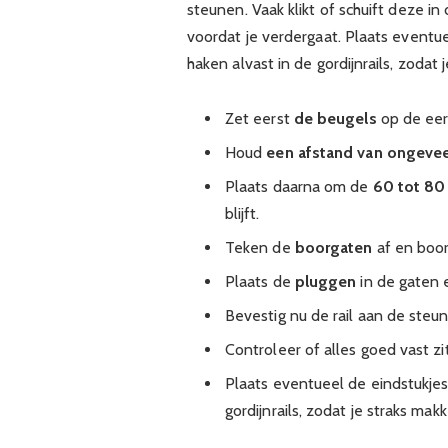
steunen. Vaak klikt of schuift deze in
voordat je verdergaat. Plaats eventue
haken alvast in de gordijnrails, zodat 
Zet eerst
de beugels
op de eerd
Houd
een afstand van ongevee
Plaats daarna om de
60 tot 80
blijft.
Teken de
boorgaten
af en boor
Plaats de
pluggen
in de gaten 
Bevestig nu de rail aan de steune
Controleer of alles goed vast zi
Plaats eventueel de eindstukjes 
gordijnrails, zodat je straks mak