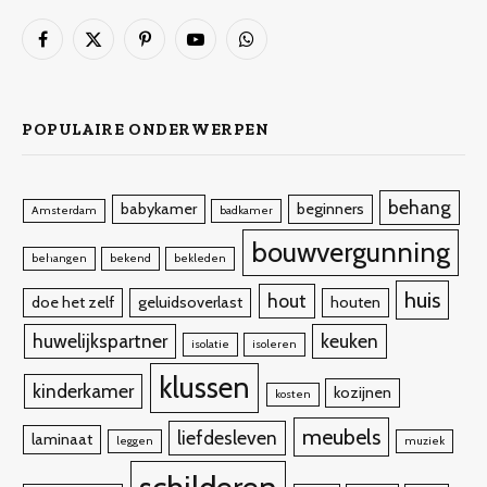
Facebook
X
Pinterest
YouTube
WhatsApp
(Twitter)
POPULAIRE ONDERWERPEN
behang
babykamer
beginners
Amsterdam
badkamer
bouwvergunning
behangen
bekend
bekleden
huis
hout
doe het zelf
geluidsoverlast
houten
huwelijkspartner
keuken
isolatie
isoleren
klussen
kinderkamer
kozijnen
kosten
meubels
liefdesleven
laminaat
leggen
muziek