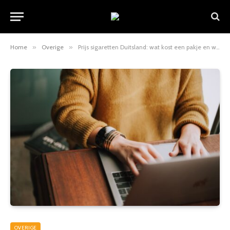
Home
»
Overige
»
Prijs sigaretten Duitsland: wat kost een pakje en wat verandert er?
OVERIGE