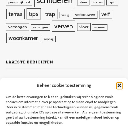
schilderen
persoonlijkheid
sfeer
succes
tapijt
tips
terras
trap
verf
verbouwen
veilig
verven
vermogen
vloer
vervangen
vloeren
woonkamer
zondag
LAATSTE BERICHTEN
Zelf laminaat leggen
Beheer cookie toestemming
4 november 2023
10.132
Views
Om de beste ervaringen te bieden, gebruiken wij technologieën zoals
cookies om informatie over je apparaat op te slaan en/of te raadplegen.
Door in te stemmen met deze technologieën kunnen wij gegevens zoals
Keuken verbouwen op een budget
surfgedrag of unieke ID's op deze site verwerken. Als je geen toestemming
geeft of uw toestemming intrekt, kan dit een nadelige invloed hebben op
9 december 2023
9.706
Views
bepaalde functies en mogelijkheden.