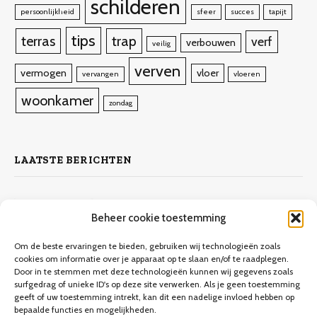
schilderen
persoonlijkheid
sfeer
succes
tapijt
tips
terras
trap
verf
verbouwen
veilig
verven
vermogen
vloer
vervangen
vloeren
woonkamer
zondag
LAATSTE BERICHTEN
Zelf laminaat leggen
Beheer cookie toestemming
4 november 2023
10.132
Views
Om de beste ervaringen te bieden, gebruiken wij technologieën zoals
cookies om informatie over je apparaat op te slaan en/of te raadplegen.
Door in te stemmen met deze technologieën kunnen wij gegevens zoals
Keuken verbouwen op een budget
surfgedrag of unieke ID's op deze site verwerken. Als je geen toestemming
geeft of uw toestemming intrekt, kan dit een nadelige invloed hebben op
9 december 2023
9.706
Views
bepaalde functies en mogelijkheden.