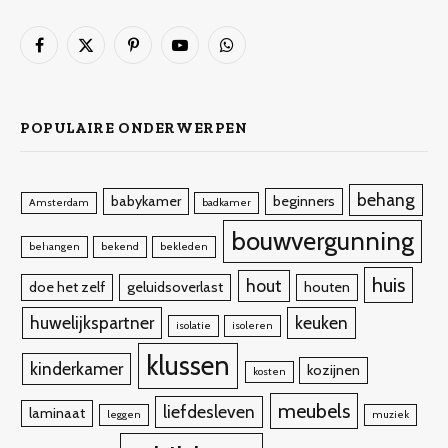
Facebook
X
Pinterest
YouTube
WhatsApp
(Twitter)
POPULAIRE ONDERWERPEN
behang
babykamer
beginners
Amsterdam
badkamer
bouwvergunning
behangen
bekend
bekleden
huis
hout
doe het zelf
geluidsoverlast
houten
huwelijkspartner
keuken
isolatie
isoleren
klussen
kinderkamer
kozijnen
kosten
meubels
liefdesleven
laminaat
leggen
muziek