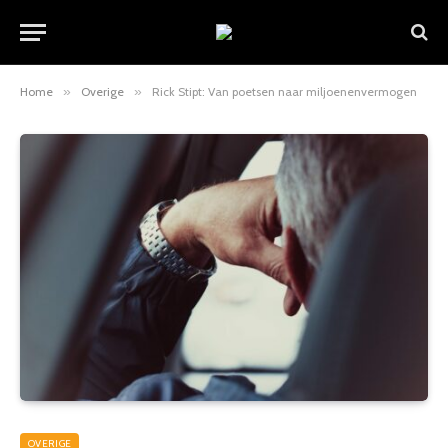
Home
»
Overige
»
Rick Stipt: Van poetsen naar miljoenenvermogen
OVERIGE