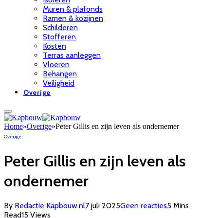
Muren & plafonds
Ramen & kozijnen
Schilderen
Stofferen
Kosten
Terras aanleggen
Vloeren
Behangen
Veiligheid
Overige
Home
»
Overige
»
Peter Gillis en zijn leven als ondernemer
Overige
Peter Gillis en zijn leven als
ondernemer
By
Redactie Kapbouw.nl
7 juli 2025
Geen reacties
5 Mins
Read
15
Views