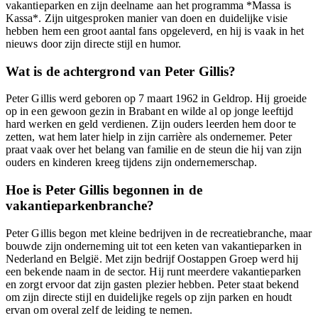
vakantieparken en zijn deelname aan het programma *Massa is
Kassa*. Zijn uitgesproken manier van doen en duidelijke visie
hebben hem een groot aantal fans opgeleverd, en hij is vaak in het
nieuws door zijn directe stijl en humor.
Wat is de achtergrond van Peter Gillis?
Peter Gillis werd geboren op 7 maart 1962 in Geldrop. Hij groeide
op in een gewoon gezin in Brabant en wilde al op jonge leeftijd
hard werken en geld verdienen. Zijn ouders leerden hem door te
zetten, wat hem later hielp in zijn carrière als ondernemer. Peter
praat vaak over het belang van familie en de steun die hij van zijn
ouders en kinderen kreeg tijdens zijn ondernemerschap.
Hoe is Peter Gillis begonnen in de
vakantieparkenbranche?
Peter Gillis begon met kleine bedrijven in de recreatiebranche, maar
bouwde zijn onderneming uit tot een keten van vakantieparken in
Nederland en België. Met zijn bedrijf Oostappen Groep werd hij
een bekende naam in de sector. Hij runt meerdere vakantieparken
en zorgt ervoor dat zijn gasten plezier hebben. Peter staat bekend
om zijn directe stijl en duidelijke regels op zijn parken en houdt
ervan om overal zelf de leiding te nemen.