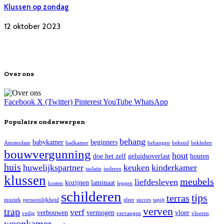
Klussen op zondag
12 oktober 2023
Over ons
Facebook
X (Twitter)
Pinterest
YouTube
WhatsApp
Populaire onderwerpen
behang
babykamer
beginners
Amsterdam
badkamer
behangen
bekend
bekleden
bouwvergunning
hout
doe het zelf
geluidsoverlast
houten
huis
huwelijkspartner
keuken
kinderkamer
isolatie
isoleren
klussen
meubels
liefdesleven
kozijnen
laminaat
kosten
leggen
schilderen
tips
terras
muziek
persoonlijkheid
sfeer
succes
tapijt
verven
trap
verf
verbouwen
vermogen
vloer
veilig
vervangen
vloeren
woonkamer