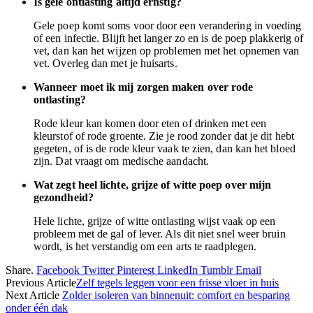
Is gele ontlasting altijd ernstig?
Gele poep komt soms voor door een verandering in voeding
of een infectie. Blijft het langer zo en is de poep plakkerig of
vet, dan kan het wijzen op problemen met het opnemen van
vet. Overleg dan met je huisarts.
Wanneer moet ik mij zorgen maken over rode
ontlasting?
Rode kleur kan komen door eten of drinken met een
kleurstof of rode groente. Zie je rood zonder dat je dit hebt
gegeten, of is de rode kleur vaak te zien, dan kan het bloed
zijn. Dat vraagt om medische aandacht.
Wat zegt heel lichte, grijze of witte poep over mijn
gezondheid?
Hele lichte, grijze of witte ontlasting wijst vaak op een
probleem met de gal of lever. Als dit niet snel weer bruin
wordt, is het verstandig om een arts te raadplegen.
Share.
Facebook
Twitter
Pinterest
LinkedIn
Tumblr
Email
Previous Article
Zelf tegels leggen voor een frisse vloer in huis
Next Article
Zolder isoleren van binnenuit: comfort en besparing
onder één dak