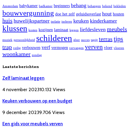
behang
babykamer
beginners
Amsterdam
badkamer
behangen
bekend
bekleden
bouwvergunning
hout
doe het zelf
geluidsoverlast
houten
huis
huwelijkspartner
keuken
kinderkamer
isolatie
isoleren
klussen
meubels
liefdesleven
kozijnen
laminaat
kosten
leggen
schilderen
tips
terras
muziek
persoonlijkheid
sfeer
succes
tapijt
verven
trap
verf
verbouwen
vermogen
vloer
veilig
vervangen
vloeren
woonkamer
zondag
Laatste berichten
Zelf laminaat leggen
4 november 2023
10.132
Views
Keuken verbouwen op een budget
9 december 2023
9.706
Views
Een gids voor meubels verven