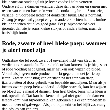
kleur ontstaat omdat gal uit je lever voedsel helpt verteren.
Onderweg in je darmen verandert deze gal van kleur en samen met
resten van eten en bacteriën wordt de ontlasting bruin. Soms zie je
variatie, bijvoorbeeld lichter of donkerder bruin. Dat is normaal.
Zolang je regelmatig poept en geen andere klachten hebt, is bruine
kleur een teken dat alles goed gaat. Eet je bijvoorbeeld veel
groente, dan zie je soms kleine stukjes of andere tinten, maar de
basis blijft bruin.
Rode, zwarte of heel bleke poep: wanneer
je alert moet zijn
Ontlasting die fel rood, zwart of opvallend licht van kleur is,
verdient extra aandacht. Een rode kleur kan komen als je bietjes eet
of rode voeding hebt gehad, maar het kan ook wijzen op bloed.
Vooral als je geen rode producten hebt gegeten, moet je hierop
letten. Zwarte ontlasting kan ontstaan na het eten van drop,
ijzertabletten of door gebruik van bepaalde medicijnen. Maar als je
ineens zwarte poep hebt zonder duidelijke oorzaak, kan het wijzen
op bloed uit je maag of darmen. Een heel bleke, bijna witte kleur is
ook opvallend. Dat kan betekenen dat gal niet goed in de darmen
terechtkomt, wat bijvoorbeeld kan gebeuren als er een probleem is
met de lever of galwegen. Als je dit opmerkt en het blijft zo, vraag
dan advies aan een arts.