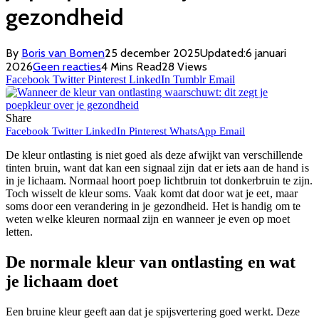
gezondheid
By
Boris van Bomen
25 december 2025
Updated:
6 januari
2026
Geen reacties
4 Mins Read
28
Views
Facebook
Twitter
Pinterest
LinkedIn
Tumblr
Email
Share
Facebook
Twitter
LinkedIn
Pinterest
WhatsApp
Email
De kleur ontlasting is niet goed als deze afwijkt van verschillende
tinten bruin, want dat kan een signaal zijn dat er iets aan de hand is
in je lichaam. Normaal hoort poep lichtbruin tot donkerbruin te zijn.
Toch wisselt de kleur soms. Vaak komt dat door wat je eet, maar
soms door een verandering in je gezondheid. Het is handig om te
weten welke kleuren normaal zijn en wanneer je even op moet
letten.
De normale kleur van ontlasting en wat
je lichaam doet
Een bruine kleur geeft aan dat je spijsvertering goed werkt. Deze