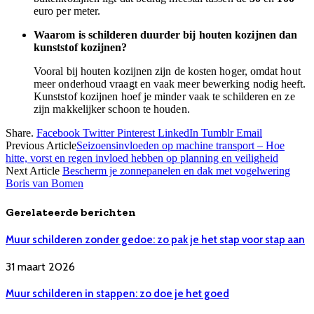
euro per meter.
Waarom is schilderen duurder bij houten kozijnen dan
kunststof kozijnen?
Vooral bij houten kozijnen zijn de kosten hoger, omdat hout
meer onderhoud vraagt en vaak meer bewerking nodig heeft.
Kunststof kozijnen hoef je minder vaak te schilderen en ze
zijn makkelijker schoon te houden.
Share.
Facebook
Twitter
Pinterest
LinkedIn
Tumblr
Email
Previous Article
Seizoensinvloeden op machine transport – Hoe
hitte, vorst en regen invloed hebben op planning en veiligheid
Next Article
Bescherm je zonnepanelen en dak met vogelwering
Boris van Bomen
Gerelateerde berichten
Muur schilderen zonder gedoe: zo pak je het stap voor stap aan
31 maart 2026
Muur schilderen in stappen: zo doe je het goed