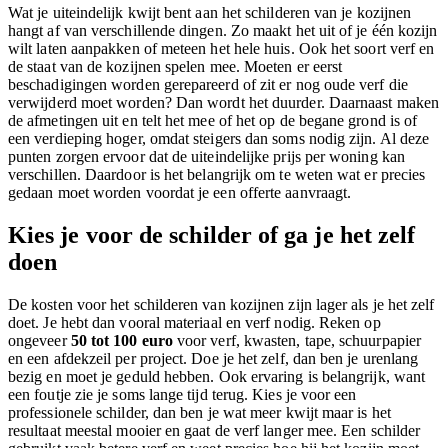
Wat je uiteindelijk kwijt bent aan het schilderen van je kozijnen
hangt af van verschillende dingen. Zo maakt het uit of je één kozijn
wilt laten aanpakken of meteen het hele huis. Ook het soort verf en
de staat van de kozijnen spelen mee. Moeten er eerst
beschadigingen worden gerepareerd of zit er nog oude verf die
verwijderd moet worden? Dan wordt het duurder. Daarnaast maken
de afmetingen uit en telt het mee of het op de begane grond is of
een verdieping hoger, omdat steigers dan soms nodig zijn. Al deze
punten zorgen ervoor dat de uiteindelijke prijs per woning kan
verschillen. Daardoor is het belangrijk om te weten wat er precies
gedaan moet worden voordat je een offerte aanvraagt.
Kies je voor de schilder of ga je het zelf
doen
De kosten voor het schilderen van kozijnen zijn lager als je het zelf
doet. Je hebt dan vooral materiaal en verf nodig. Reken op
ongeveer
50 tot 100 euro
voor verf, kwasten, tape, schuurpapier
en een afdekzeil per project. Doe je het zelf, dan ben je urenlang
bezig en moet je geduld hebben. Ook ervaring is belangrijk, want
een foutje zie je soms lange tijd terug. Kies je voor een
professionele schilder, dan ben je wat meer kwijt maar is het
resultaat meestal mooier en gaat de verf langer mee. Een schilder