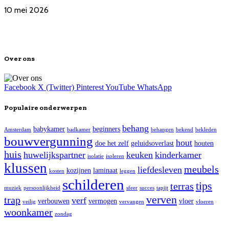
10 mei 2026
Over ons
Facebook
X (Twitter)
Pinterest
YouTube
WhatsApp
Populaire onderwerpen
behang
babykamer
beginners
Amsterdam
badkamer
behangen
bekend
bekleden
bouwvergunning
hout
doe het zelf
geluidsoverlast
houten
huis
huwelijkspartner
keuken
kinderkamer
isolatie
isoleren
klussen
meubels
liefdesleven
kozijnen
laminaat
kosten
leggen
schilderen
tips
terras
muziek
persoonlijkheid
sfeer
succes
tapijt
verven
trap
verf
verbouwen
vermogen
vloer
veilig
vervangen
vloeren
woonkamer
zondag