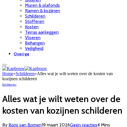
Muren & plafonds
Ramen & kozijnen
Schilderen
Stofferen
Kosten
Terras aanleggen
Vloeren
Behangen
Veiligheid
Overige
Home
»
Schilderen
»
Alles wat je wilt weten over de kosten van
kozijnen schilderen
Schilderen
Alles wat je wilt weten over de
kosten van kozijnen schilderen
By
Boris van Bomen
19 maart 2026
Geen reacties
4 Mins