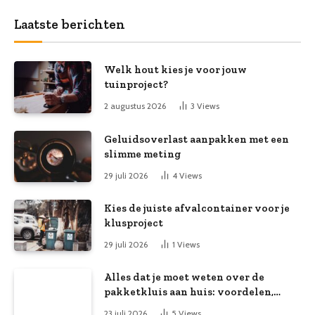
Laatste berichten
Welk hout kies je voor jouw
tuinproject?
2 augustus 2026
3
Views
Geluidsoverlast aanpakken met een
slimme meting
29 juli 2026
4
Views
Kies de juiste afvalcontainer voor je
klusproject
29 juli 2026
1
Views
Alles dat je moet weten over de
pakketkluis aan huis: voordelen,
kooptips en belang
23 juli 2026
5
Views