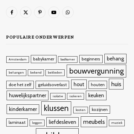
Facebook
X
Pinterest
YouTube
WhatsApp
(Twitter)
POPULAIRE ONDERWERPEN
behang
babykamer
beginners
Amsterdam
badkamer
bouwvergunning
behangen
bekend
bekleden
huis
hout
doe het zelf
geluidsoverlast
houten
huwelijkspartner
keuken
isolatie
isoleren
klussen
kinderkamer
kozijnen
kosten
meubels
liefdesleven
laminaat
leggen
muziek