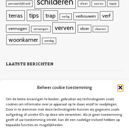
schilderen
persoonlijkheid
sfeer
succes
tapijt
tips
terras
trap
verf
verbouwen
veilig
verven
vermogen
vloer
vervangen
vloeren
woonkamer
zondag
LAATSTE BERICHTEN
Zelf laminaat leggen
Beheer cookie toestemming
4 november 2023
10.132
Views
Om de beste ervaringen te bieden, gebruiken wij technologieën zoals
cookies om informatie over je apparaat op te slaan en/of te raadplegen.
Door in te stemmen met deze technologieën kunnen wij gegevens zoals
Keuken verbouwen op een budget
surfgedrag of unieke ID's op deze site verwerken. Als je geen toestemming
geeft of uw toestemming intrekt, kan dit een nadelige invloed hebben op
9 december 2023
9.706
Views
bepaalde functies en mogelijkheden.