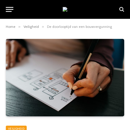
Home
»
Veiligheid
»
De doorlooptijd van een bouwvergunning
VEILIGHEID