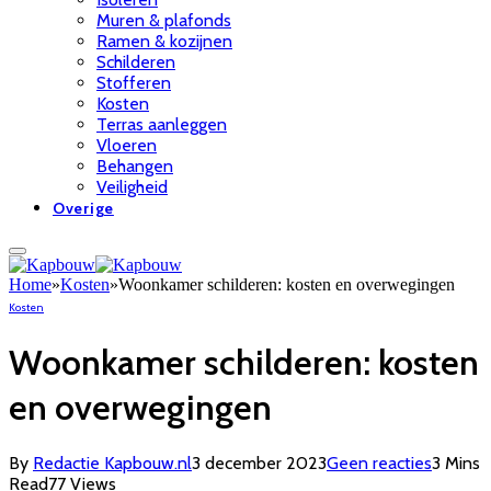
Muren & plafonds
Ramen & kozijnen
Schilderen
Stofferen
Kosten
Terras aanleggen
Vloeren
Behangen
Veiligheid
Overige
Home
»
Kosten
»
Woonkamer schilderen: kosten en overwegingen
Kosten
Woonkamer schilderen: kosten
en overwegingen
By
Redactie Kapbouw.nl
3 december 2023
Geen reacties
3 Mins
Read
77
Views