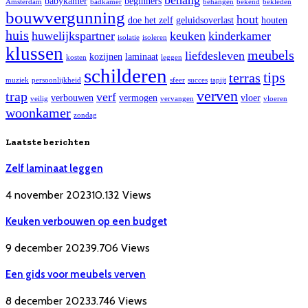
babykamer
beginners
Amsterdam
badkamer
behangen
bekend
bekleden
bouwvergunning
hout
doe het zelf
geluidsoverlast
houten
huis
huwelijkspartner
keuken
kinderkamer
isolatie
isoleren
klussen
meubels
liefdesleven
kozijnen
laminaat
kosten
leggen
schilderen
tips
terras
muziek
persoonlijkheid
sfeer
succes
tapijt
verven
trap
verf
verbouwen
vermogen
vloer
veilig
vervangen
vloeren
woonkamer
zondag
Laatste berichten
Zelf laminaat leggen
4 november 2023
10.132
Views
Keuken verbouwen op een budget
9 december 2023
9.706
Views
Een gids voor meubels verven
8 december 2023
3.746
Views