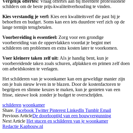
Vergelijk offertes:
Vraag offertes aan bij meerdere professionele
schilders om de beste prijs-kwaliteitverhouding te vinden.
Kies verstandig je verf:
Kies een kwaliteitsverf die past bij je
behoeften en budget. Soms kan een iets duurdere verf zich op de
lange termijn terugbetalen.
Voorbereiding is essentieel:
Zorg voor een grondige
voorbereiding van de oppervlakken voordat je begint met
schilderen om problemen en extra kosten later te voorkomen.
Voer kleinere taken zelf uit:
Als je handig bent, kun je
voorbereidende taken zoals schuren, afplakken en primen zelf doen
om arbeidskosten te verlagen.
Het schilderen van je woonkamer kan een geweldige manier zijn
om je huis nieuw leven in te blazen. Door de kostenfactoren te
begrijpen en slimme keuzes te maken, kun je genieten van een
frisse, nieuwe look zonder je budget te overschrijden.
schilderen
woonkamer
Share.
Facebook
Twitter
Pinterest
LinkedIn
Tumblr
Email
Previous Article
De doorlooptijd van een bouwvergunning
Next Article
Het stucen en schilderen van je woonkamer
Redactie Kapbouw.nl