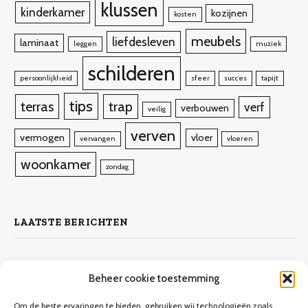
klussen
kinderkamer
kozijnen
kosten
meubels
liefdesleven
laminaat
leggen
muziek
schilderen
persoonlijkheid
sfeer
succes
tapijt
tips
terras
trap
verf
verbouwen
veilig
verven
vermogen
vloer
vervangen
vloeren
woonkamer
zondag
LAATSTE BERICHTEN
Zelf laminaat leggen
Beheer cookie toestemming
4 november 2023
10.132
Views
Om de beste ervaringen te bieden, gebruiken wij technologieën zoals