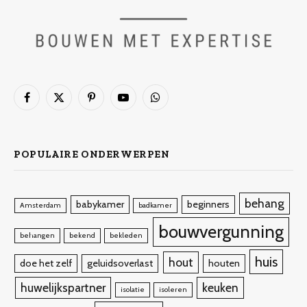
Facebook
X
Pinterest
YouTube
WhatsApp
(Twitter)
POPULAIRE ONDERWERPEN
behang
babykamer
beginners
Amsterdam
badkamer
bouwvergunning
behangen
bekend
bekleden
huis
hout
doe het zelf
geluidsoverlast
houten
huwelijkspartner
keuken
isolatie
isoleren