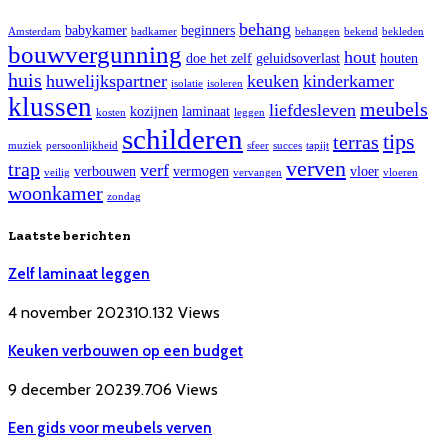
behang
babykamer
beginners
Amsterdam
badkamer
behangen
bekend
bekleden
bouwvergunning
hout
doe het zelf
geluidsoverlast
houten
huis
huwelijkspartner
keuken
kinderkamer
isolatie
isoleren
klussen
meubels
liefdesleven
kozijnen
laminaat
kosten
leggen
schilderen
tips
terras
muziek
persoonlijkheid
sfeer
succes
tapijt
verven
trap
verf
verbouwen
vermogen
vloer
veilig
vervangen
vloeren
woonkamer
zondag
Laatste berichten
Zelf laminaat leggen
4 november 2023
10.132
Views
Keuken verbouwen op een budget
9 december 2023
9.706
Views
Een gids voor meubels verven