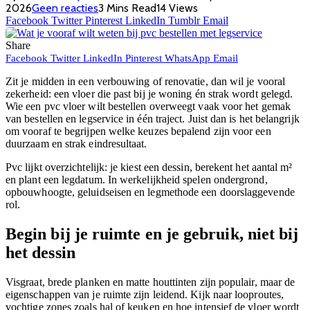
2026
Geen reacties
3 Mins Read
14
Views
Facebook
Twitter
Pinterest
LinkedIn
Tumblr
Email
Share
Facebook
Twitter
LinkedIn
Pinterest
WhatsApp
Email
Zit je midden in een verbouwing of renovatie, dan wil je vooral
zekerheid: een vloer die past bij je woning én strak wordt gelegd.
Wie een pvc vloer wilt bestellen overweegt vaak voor het gemak
van bestellen en legservice in één traject. Juist dan is het belangrijk
om vooraf te begrijpen welke keuzes bepalend zijn voor een
duurzaam en strak eindresultaat.
Pvc lijkt overzichtelijk: je kiest een dessin, berekent het aantal m²
en plant een legdatum. In werkelijkheid spelen ondergrond,
opbouwhoogte, geluidseisen en legmethode een doorslaggevende
rol.
Begin bij je ruimte en je gebruik, niet bij
het dessin
Visgraat, brede planken en matte houttinten zijn populair, maar de
eigenschappen van je ruimte zijn leidend. Kijk naar looproutes,
vochtige zones zoals hal of keuken en hoe intensief de vloer wordt