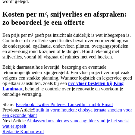
wordt gelegd.
Kosten per m², snijverlies en afspraken:
zo beoordeel je een offerte
Een prijs per m² geeft pas inzicht als duidelijk is wat inbegrepen is.
Controleer of de offerte specificaties bevat over voorbereiding van
de ondergrond, egalisatie, ondervloer, plinten, overgangsprofielen
en afwerking rond kozijnen of leidingen. Houd rekening met
snijverlies, vooral bij visgraat of ruimtes met veel hoeken.
Bekijk daarnaast hoe levertijd, bezorging en eventuele
retourmogelijkheden zijn geregeld. Een vloerproject verloopt vaak
volgens een strakke planning. Wanneer logistiek en legservice goed
op elkaar aansluiten, zoals bij een
pvc
vloer bestellen bij King
Laminaat
, behoud je controle over je renovatie en voorkom je
onnodige vertraging.
Share.
Facebook
Twitter
Pinterest
LinkedIn
Tumblr
Email
Previous Article
Struik in vorm houden: choisya ternata snoeien voor
een gezonde plant
Next Article
Alblasserdams nieuws vandaag: hier vind je het snelst
wat er speelt
Redactie Kapbouw.nl